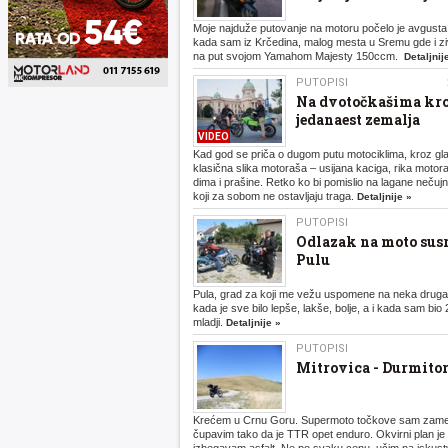
Moje najduže putovanje na motoru počelo je avgusta
kada sam iz Krčedina, malog mesta u Sremu gde i z
na put svojom Yamahom Majesty 150ccm.
Detaljnij
PUTOPISI
Na dvotočkašima kr
jedanaest zemalja
VIDEO
Kad god se priča o dugom putu motociklima, kroz gl
klasična slika motoraša – usijana kaciga, rika motora
dima i prašine. Retko ko bi pomislio na lagane nečuj
koji za sobom ne ostavljaju traga.
Detaljnije »
PUTOPISI
Odlazak na moto susr
Pulu
Pula, grad za koji me vežu uspomene na neka drug
kada je sve bilo lepše, lakše, bolje, a i kada sam bio
mladji.
Detaljnije »
PUTOPISI
Mitrovica - Durmitor
Krećem u Crnu Goru. Supermoto točkove sam zam
čupavim tako da je TTR opet enduro. Okvirni plan je