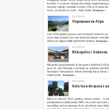
izbegavam asfalt. Ne po svaku cenu, učim na iskust
Kvariše. U svakom slučaju što manje magistralnog p
narodne milicije i izludelih vozača. Rok je tri dana da
mora, za nazad ne znam . Kako bude.
Detaljnije »
PUTOPISI
Uspomene sa Alpa
Leto 2010 godine proveo sam krstareći motorom po 
ovom delu probaću da vam dočaram lepote centralni
nekim od najpoznatijih planinskih prelaza.
Detaljnije 
PUTOPISI
Nikopolis i Asheron
Nikopolis (grad pobede) je bio grad u Antičkoj Grčk
ga je 31. pne Oktavije u sećanje na pobedu nad M
Antonijem i Kleopatrom. Marko Antonije bio je rimski 
vojskovođa.
Detaljnije »
PUTOPISI
Solo tura do mora i n
Bila je to “davna” 2010. godina, mesec sedmi… U to
poslepodneva dobih jedan SMS i ne znam da li sam 
razmišljao da li je pametno ili ne, ali odmah sam otiš