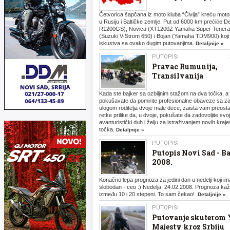
Četvorica šapčana iz moto kluba “Čivija” kreću moto
u Rusiju i Baltičke zemlje. Put od 6000 km prećiće 
R1200GS), Novica (XT1200Z Yamaha Super Tenera)
(Suzuki V-Strom 650) i Bojan (Yamaha TDM900) koji
iskustva sa ovako dugim putovanjima.
Detaljnije »
PUTOPISI
Pravac Rumunija,
Transilvanija
Kada ste bajker sa ozbiljnim stažom na dva točka, a 
pokušavate da pomirite profesionalne obaveze sa 
ulogom roditelja dvoje male dece, zaista vam preost
retke prilike da, u dvoje, pokušate da zadovoljite svoj
avanturistički duh i želju za istraživanjem novih kra
točka.
Detaljnije »
PUTOPISI
Putopis Novi Sad - B
2008.
Konačno lepa prognoza za jedini dan u nedelji koji i
slobodan - ceo :) Nedelja, 24.02.2008. Prognoza kaže
između 10 i 20 stepeni. To sam čekao!
Detaljnije »
PUTOPISI
Putovanje skuterom
Majesty kroz Srbiju