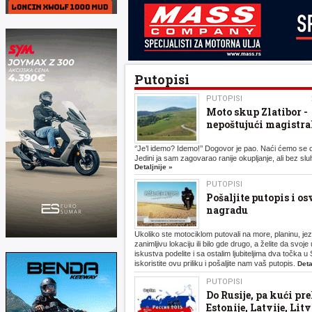
Putopisi
PUTOPISI
Moto skup Zlatibor -
nepoštujući magistra
‘’Je’l idemo? Idemo!’’ Dogovor je pao. Naći ćemo se 
Jedini ja sam zagovarao ranije okupljanje, ali bez sluh
Detaljnije »
PUTOPISI
Pošaljite putopis i os
nagradu
Ukoliko ste motociklom putovali na more, planinu, je
zanimljivu lokaciju ili bilo gde drugo, a želite da svoje 
iskustva podelite i sa ostalim ljubiteljima dva točka u S
iskoristite ovu priliku i pošaljite nam vaš putopis.
Deta
PUTOPISI
Do Rusije, pa kući pr
Estonije, Latvije, Litv