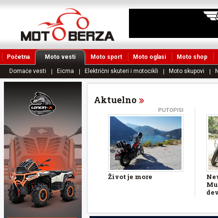
Početna
Moto vesti
Moto sport
Moto oglasi
Moto shop
Domaće vesti
Eicma
Električni skuteri i motocikli
Moto skupovi
N
Aktuelno
PUTOPISI
Život je more
New
Muk
dev
56