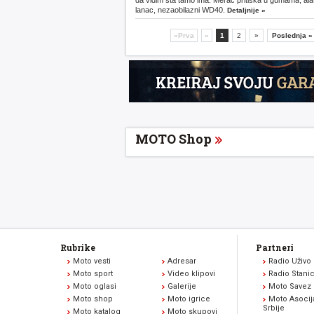
da vidim šta tamo ima. Merač pritiska u gumama, alat
lanac, nezaobilazni WD40.
Detaljnije »
«Prva
«
1
2
»
Poslednja »
MOTO Shop
Rubrike
Partneri
Moto vesti
Adresar
Radio Uživo
Moto sport
Video klipovi
Radio Stani
Moto oglasi
Galerije
Moto Savez 
Moto shop
Moto igrice
Moto Asocij
Srbije
Moto katalog
Moto skupovi