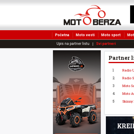
Početna
Moto vesti
Moto sport
Mot
Upis na partner listu
Svi partneri
Partner l
1
Radio U
2
Radio S
3
Moto Sa
4
Moto As
5
Skinny