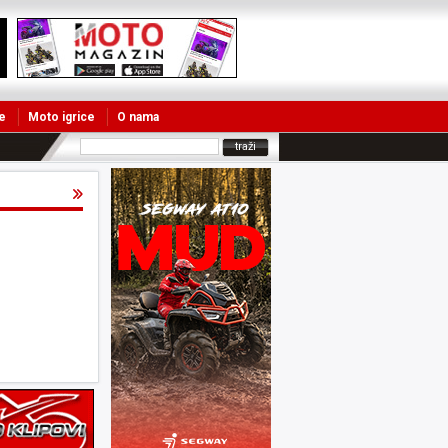
e
Moto igrice
O nama