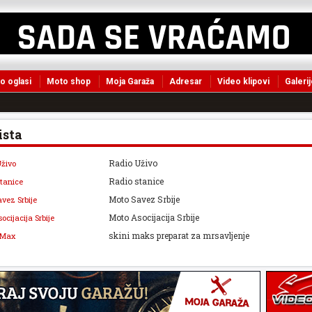
o oglasi
Moto shop
Moja Garaža
Adresar
Video klipovi
Galerij
ista
Radio Uživo
živo
Radio stanice
tanice
Moto Savez Srbije
vez Srbije
Moto Asocijacija Srbije
ocijacija Srbije
skini maks preparat za mrsavljenje
 Max