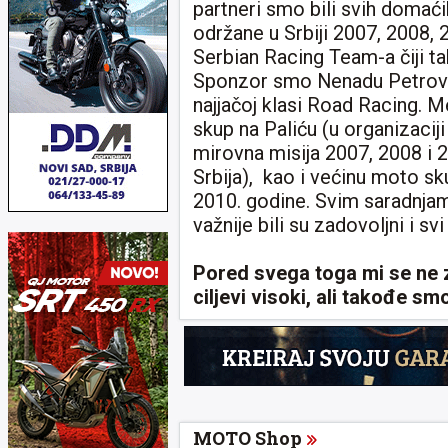
partneri smo bili svih domać
održane u Srbiji 2007, 2008,
Serbian Racing Team-a čiji t
Sponzor smo Nenadu Petrovi
najjačoj klasi Road Racing. 
skup na Paliću (u organizaci
mirovna misija 2007, 2008 i 
Srbija), kao i većinu moto sku
2010. godine. Svim saradnjam
važnije bili su zadovoljni i svi
Pored svega toga mi se ne z
ciljevi visoki, ali takođe sm
MOTO Shop