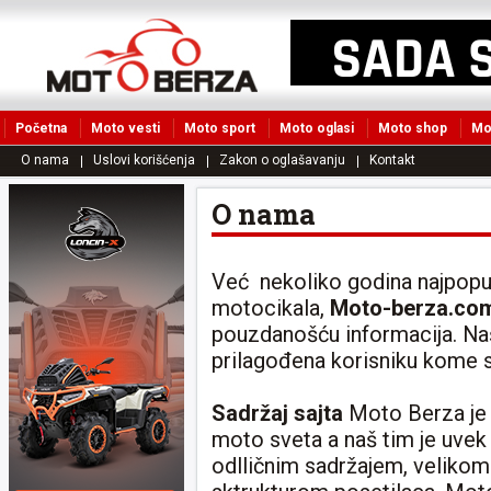
Početna
Moto vesti
Moto sport
Moto oglasi
Moto shop
Mo
O nama
Uslovi korišćenja
Zakon o oglašavanju
Kontakt
O nama
Već nekoliko godina najpopula
motocikala,
Moto-berza.co
pouzdanošću informacija. Naš
prilagođena korisniku kome 
Sadržaj sajta
Moto Berza je 
moto sveta a naš tim je uvek
odlličnim sadržajem, velik