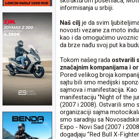
sktrukturom posetilaca, Moto 
informisanja u srbiji.
Naš cilj
je da svim ljubitelji
novosti vezane za moto indu
kao i da omogućimo uvoznic
da brze nađu svoj put ka budu
Tokom našeg rada
ostvarili
značajnim kompanijama i org
Pored velikog broja kompanija
sajtu bili smo medijski sponzo
sajmova i manifestacija. Kao
manifestaciju "Night of the 
(2007 i 2008). Ostvarili smo
organizaciji sajma motocikal
smo saradnju sa Novosadskim
Expo - Novi Sad (2007 i 2008
dogadjaju “Red Bull X-Fighte