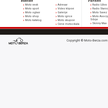
Rubrike
Partneri
Moto vesti
Adresar
Radio Uživo
Moto sport
Video klipovi
Radio Stani
Moto oglasi
Galerije
Moto Savez 
Moto shop
Moto igrice
Moto Asocij
Srbije
Moto katalog
Moto skupovi
Skinny Max
Cene motocikala
Copyright © Moto-Berza.com 