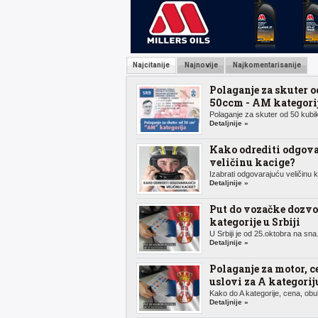
Najcitanije
Najnovije
Najkomentarisanije
Polaganje za skuter o
50ccm - AM kategori
Polaganje za skuter od 50 kubik
Detaljnije »
Kako odrediti odgov
veličinu kacige?
Izabrati odgovarajuću veličinu k.
Detaljnije »
Put do vozačke dozvo
kategorije u Srbiji
U Srbiji je od 25.oktobra na sna.
Detaljnije »
Polaganje za motor, c
uslovi za A kategorij
Kako do A kategorije, cena, obuk
Detaljnije »