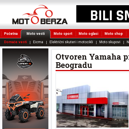
Početna
Moto vesti
Moto sport
Moto oglasi
Moto shop
Domaće vesti
Eicma
Električni skuteri i motocikli
Moto skupovi
N
Otvoren Yamaha pr
Beogradu