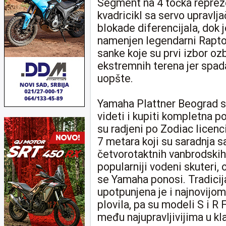
Segment na 4 točka repreze
kvadricikl sa servo uprav
blokade diferencijala, dok 
namenjen legendarni Rapto
sanke koje su prvi izbor oz
ekstremnih terena jer spada
uopšte.
Yamaha Plattner Beograd sp
videti i kupiti kompletna 
su radjeni po Zodiac licen
7 metara koji su saradnja s
četvorotaktnih vanbrodski
popularniji vodeni skuteri
se Yamaha ponosi. Tradici
upotpunjena je i najnovijo
plovila, pa su modeli S i 
među najupravljivijima u kla