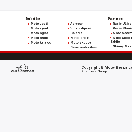
Rubrike
Partneri
Moto vesti
Adresar
Radio Uživo
Moto sport
Video klipovi
Radio Stani
Moto oglasi
Galerije
Moto Savez 
Moto shop
Moto igrice
Moto Asocij
Srbije
Moto katalog
Moto skupovi
Skinny Max
Cene motocikala
Copyright © Moto-Berza.co
Business Group