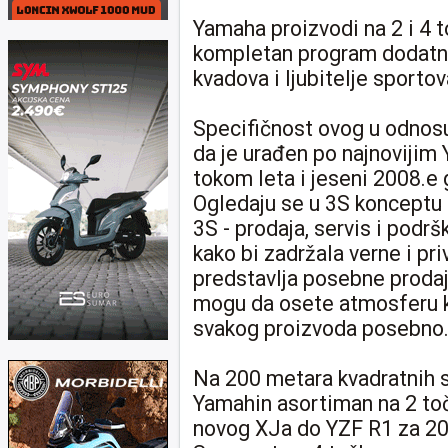
Yamaha proizvodi na 2 i 4 t
kompletan program dodatn
kvadova i ljubitelje sportov
Specifičnost ovog u odnosu 
da je urađen po najnovijim
tokom leta i jeseni 2008.e 
Ogledaju se u 3S konceptu i
3S - prodaja, servis i podr
kako bi zadržala verne i pr
predstavlja posebne prodaj
mogu da osete atmosferu 
svakog proizvoda posebno
Na 200 metara kvadratnih 
Yamahin asortiman na 2 to
novog XJa do YZF R1 za 200