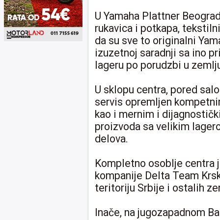
U Yamaha Plattner Beograd
rukavica i potkapa, tekstilni
da su sve to originalni Yam
izuzetnoj saradnji sa ino pr
lageru po porudzbi u zemlj
U sklopu centra, pored salo
servis opremljen kompetni
kao i mernim i dijagnosti
proizvoda sa velikim lager
delova.
Kompletno osoblje centra j
kompanije Delta Team Krsko,
teritoriju Srbije i ostalih 
Inače, na jugozapadnom Bal