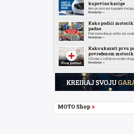
kupovine kacige
Ako po prvi put kupujete kacigu 
Detaljnije »
Kako podići motocik
padne
Pad motocikla je nešto sto svak
Detaljnije »
Kako ukazati prvu p
povređenom motocikl
Uživate u vožnji sa svojim druga
Detaljnije »
MOTO Shop