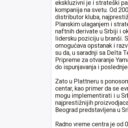
ekskluzivni je i strateški 
kompanija na svetu. Od 2006.
distributor kluba, najprest
Planskim ulaganjem i strat
naftnih derivate u Srbiji i 
lidersku poziciju u branši.
omogućava opstanak i razvoj 
su da, u saradnji sa Delta
Pripreme za otvaranje Yama
do ispunjavanja i poslednje
Zato u Plattneru s ponoso
centar, kao primer da se ev
mogu implementirati i u Srb
najprestižnijih proizvodja
Beograd predstavljena u Srbi
Radno vreme centra je od 