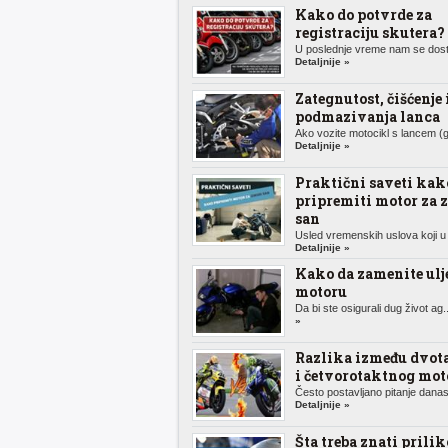
Kako do potvrde za
registraciju skutera?
U poslednje vreme nam se dosta
Detaljnije »
Zategnutost, čišćenje 
podmazivanja lanca
Ako vozite motocikl s lancem (g
Detaljnije »
Praktični saveti kak
pripremiti motor za 
san
Usled vremenskih uslova koji u 
Detaljnije »
Kako da zamenite ulj
motoru
Da bi ste osigurali dug život ag.
»
Razlika između dvot
i četvorotaktnog mot
Često postavljano pitanje danas,
Detaljnije »
Šta treba znati prili