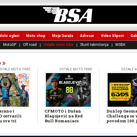
Moto oglasi
Moto shop
Moja Garaža
Adresar
Video klipovi
Gal
MotoGP
Off road
Ostale moto trke
Stunt takmičenja
WSBK
o
STALE MOTO TRKE
OSTALE MOTO TRKE
OSTALE 
erano i
CFMOTO i Dušan
Dunlop Geom
ostvarili
Blagojević na Red
Challenge se 
 sve tri
Bull Romaniacs
povodom 100. j
re klase
FIM 6DAYS 20