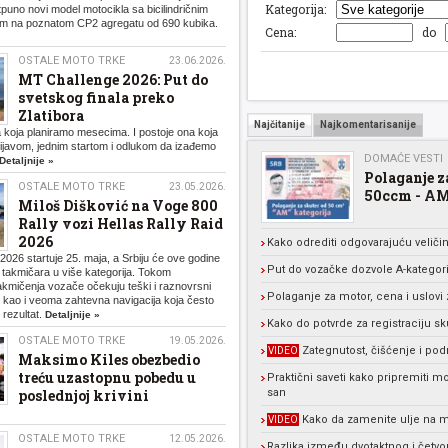
Kategorija:
puno novi model motocikla sa bicilindričnim
m na poznatom CP2 agregatu od 690 kubika.
Cena:
do
OSTALE MOTO TRKE
23.06.2026.
MT Challenge 2026: Put do
svetskog finala preko
Zlatibora
Najčitanije
Najkomentarisanije
 koja planiramo mesecima. I postoje ona koja
ijavom, jednim startom i odlukom da izađemo
DOMAĆE VESTI
Detaljnije »
Polaganje z
OSTALE MOTO TRKE
23.05.2026.
50ccm - AM
Miloš Dišković na Voge 800
Rally vozi Hellas Rally Raid
2026
Kako odrediti odgovarajuću veliči
 2026 startuje 25. maja, a Srbiju će ove godine
Put do vozačke dozvole A-kategorij
ri takmičara u više kategorija. Tokom
mičenja vozače očekuju teški i raznovrsni
Polaganje za motor, cena i uslovi 
, kao i veoma zahtevna navigacija koja često
rezultat.
Detaljnije »
Kako do potvrde za registraciju sk
OSTALE MOTO TRKE
19.05.2026.
Zategnutost, čišćenje i pod
VIDEO
Maksimo Kiles obezbedio
treću uzastopnu pobedu u
Praktični saveti kako pripremiti m
poslednjoj krivini
san
Kako da zamenite ulje na 
VIDEO
OSTALE MOTO TRKE
12.05.2026.
Razlika između dvotaktnog i četvo