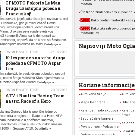
CFMOTO Pokorio Le Man -
motora
Druga uzastopna pobeda u
Šta treba znati prilikom kupovine 
Francuskoj!
stvario je još jedan istorijski rezultat na trci
Kako podići motocikl kada
VIDEO
u Francuske, gde je mladi vozač David
rugu uzastopnu pobedu ovom brendu na
Kako ukazati prvu pomoć 
VIDEO
e Manu. U okviru pete runde svetskog
motociklisti
3 kategoriji, Almansa je demonstrirao
i smirenost, uspevši da se izbori sa žestokom
romenljivim uslovima na stazi.
Najnoviji Moto Ogla
Detaljnije »
OSTALE MOTO TRKE
28.04.2026.
Kiles ponovo na vrhu druga
pobeda za CFMOTO Aspar
tim
 zabeležio je svoju drugu pobedu u sezoni
, nakon što je Maksimo Kiles trijumfovao na
o izuzetno uspešan vikend.
Detaljnije »
Korisne informacije
OSTALE MOTO TRKE
20.04.2026.
Auto karta Srbije
Auto kar
ATV i Nautica Racing Team
na trci Race of a Hero
Mapa Beograda
Udaljen
Kalendar moto skupova
Kalendar
planina Gučevo bila je poprište jedne od
Srbija
f-road trka u regionu – Race of a Hero. ATV i
Saobraćajne kamere
eam, nastupio je u snažnom sastavu,
Kalenda
e izdržljivosti vozača, ali i vrhunskih mašina
Prva pomoć - Polaganje
d 1000 i Segway AT10.
Detaljnije »
Lekarski
Polaganje za motor A