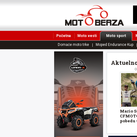
Početna
Moto vesti
Moto sport
Domaće moto trke
Moped Endurance Kup
Aktueln
O
Mario S
CFMOTO 
pobedu u
Adventu