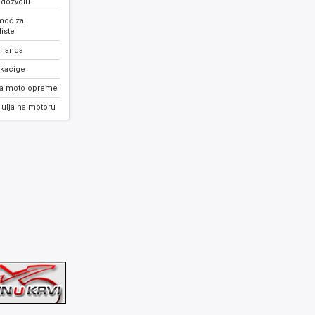
 dozvolu
moć za
iste
 lanca
 kacige
ja moto opreme
ulja na motoru