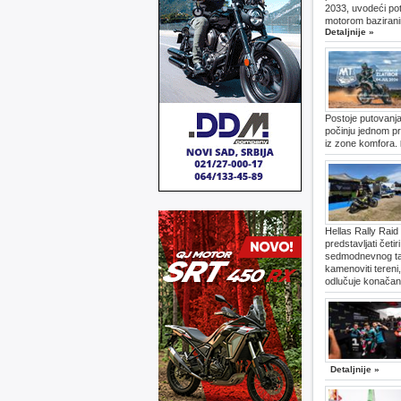
2033, uvodeći pot
motorom bazirani
Detaljnije »
Postoje putovanja
počinju jednom pr
iz zone komfora.
Hellas Rally Raid
predstavljati četi
sedmodnevnog tak
kamenoviti tereni
odlučuje konačan 
Detaljnije »