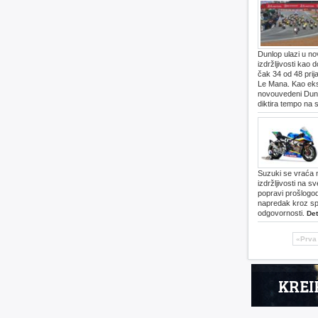
Dunlop ulazi u n
izdržljivosti kao
čak 34 od 48 prija
Le Mana. Kao eksk
novouvedeni Dunl
diktira tempo na 
Suzuki se vraća na
izdržljivosti na 
popravi prošlogodi
napredak kroz spo
odgovornosti.
Det
«Prva