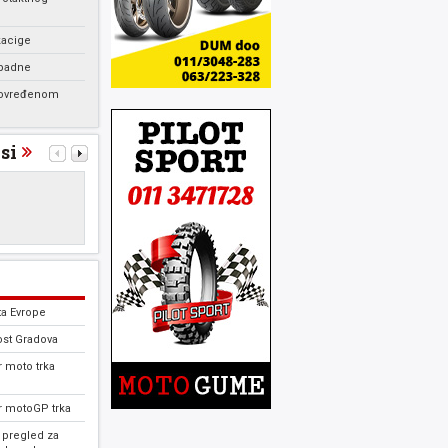
kacige
 padne
povređenom
si
ta Evrope
ost Gradova
 moto trka
r motoGP trka
 pregled za