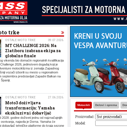
oto trke
OSTALE MOTO TRKE
09.07.2026.
MT CHALLENGE 2026: Na
Zlatiboru izabrana ekipa za
globalno finale
log vikenda bio domaćin regionalnih kvalifikacija
llenge 2026, jedinstveni događaj koji je
 adventure motociklizma iz zemalja Zapadnog
niji vozači izborili su mesto u regionalnom
em septembra predstavljati Zapadni Balkan na
Španiji.
OSTALE MOTO TRKE
27.06.2026.
Moto3 doživljava
Motocikli
Delovi i oprema
Dod
transformaciju: Yamaha
ekskluzivni dobavljač
Proizvođač:
 2028. godine doživeti jednu od najznačajnijih
osnivanja, najavila je Dorna. Yamaha će
Model:
ni dobavljač tehničke platforme do kraja sezone