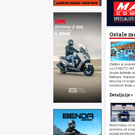
Ostale m
Zlatibor je protek
za CFMOTO MT Cha
okupio ljubitelje
Balkana. Najuspeš
timu koji će kraj
svetskom finalu u 
Detaljnije »
Moto3 klasa će od
promena od svog 
postati ekskluziv