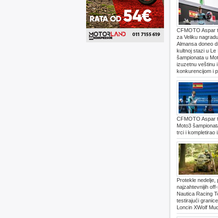
CFMOTO Aspar tim o
za Veliku nagrad
Almansa doneo d
kultnoj stazi u L
šampionata u Moto
izuzetnu veštinu 
konkurencijom i p
CFMOTO Aspar tim
Moto3 šampionata
trci i kompletira
Protekle nedelje, 
najzahtevnijih of
Nautica Racing T
testirajući granic
Loncin XWolf Mu