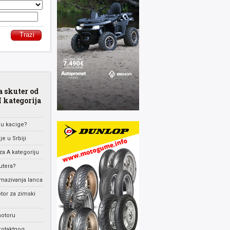
a skuter od
 kategorija
nu kacige?
e u Srbiji
za A kategoriju
utera?
mazivanja lanca
otor za zimski
motoru
rotaktnog