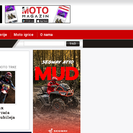
erije
Moto igrice
O nama
MOTO TRKE
ax
vraća
ubileja
26