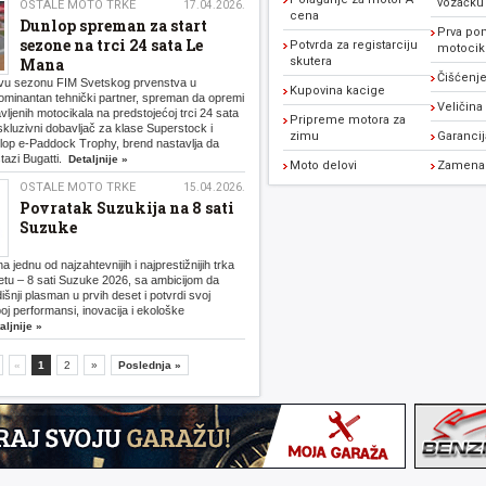
vozačku
OSTALE MOTO TRKE
17.04.2026.
cena
Dunlop spreman za start
Prva po
sezone na trci 24 sata Le
Potvrda za registarciju
motocikl
Mana
skutera
Čišćenje
ovu sezonu FIM Svetskog prvenstva u
Kupovina kacige
 dominantan tehnički partner, spreman da opremi
Veličina
vljenih motocikala na predstojećoj trci 24 sata
Pripreme motora za
luzivni dobavljač za klase Superstock i
zimu
Garanci
op e-Paddock Trophy, brend nastavlja da
stazi Bugatti.
Detaljnije »
Moto delovi
Zamena 
OSTALE MOTO TRKE
15.04.2026.
Povratak Suzukija na 8 sati
Suzuke
 jednu od najzahtevnijih i najprestižnijih trka
svetu – 8 sati Suzuke 2026, sa ambicijom da
šnji plasman u prvih deset i potvrdi svoj
j performansi, inovacija i ekološke
aljnije »
«
1
2
»
Poslednja »