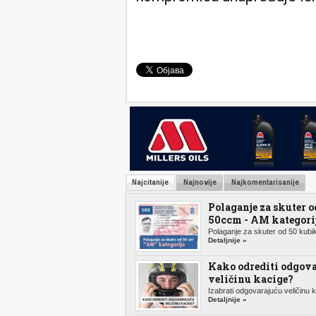
Najcitanije
Najnovije
Najkomentarisanije
Polaganje za skuter o
50ccm - AM kategori
Polaganje za skuter od 50 kubik
Detaljnije »
Kako odrediti odgov
veličinu kacige?
Izabrati odgovarajuću veličinu k.
Detaljnije »