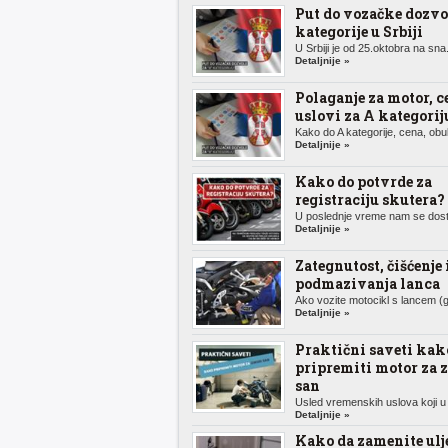
Put do vozačke dozvo
kategorije u Srbiji
U Srbiji je od 25.oktobra na sna.
Detaljnije »
Polaganje za motor, c
uslovi za A kategorij
Kako do A kategorije, cena, obuk
Detaljnije »
Kako do potvrde za
registraciju skutera?
U poslednje vreme nam se dosta
Detaljnije »
Zategnutost, čišćenje 
podmazivanja lanca
Ako vozite motocikl s lancem (g
Detaljnije »
Praktični saveti kak
pripremiti motor za 
san
Usled vremenskih uslova koji u 
Detaljnije »
Kako da zamenite ulj