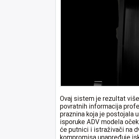
Ovaj sistem je rezultat viš
povratnih informacija prof
praznina koja je postojala u
isporuke ADV modela očeku
će putnici i istraživači na 
kompromisa unapređuje iskus