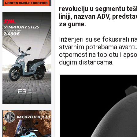
revoluciju u segmentu tešk
liniji, nazvan ADV, predst
za gume.
Inženjeri su se fokusirali 
stvarnim potrebama avantur
otpornost na toplotu i apso
dugim distancama.