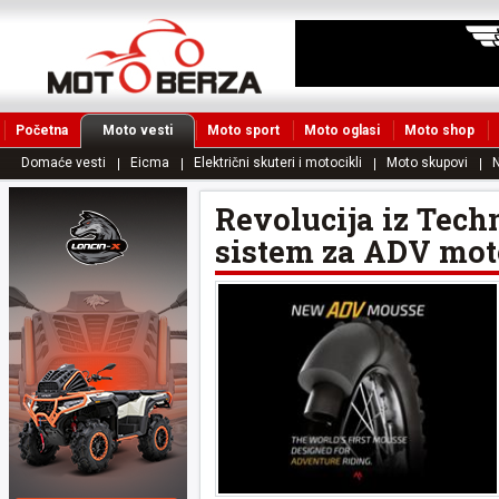
Početna
Moto vesti
Moto sport
Moto oglasi
Moto shop
Domaće vesti
Eicma
Električni skuteri i motocikli
Moto skupovi
N
Revolucija iz Tech
sistem za ADV mot