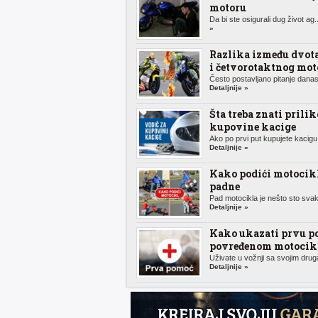
motoru
Da bi ste osigurali dug život ag.
»
Razlika između dvot
i četvorotaktnog mot
Često postavljano pitanje danas,
Detaljnije »
Šta treba znati prili
kupovine kacige
Ako po prvi put kupujete kacigu 
Detaljnije »
Kako podići motocik
padne
Pad motocikla je nešto sto svak
Detaljnije »
Kako ukazati prvu p
povređenom motocikl
Uživate u vožnji sa svojim druga
Detaljnije »