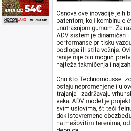
Osnova ove inovacije je hi
patentom, koji kombinuje č
unutrašnjom gumom. Za razl
ADV sistem je dinamičan i
performanse pritisku vazdu
podloge ili stila vožnje. Ov
ranije nije bio moguć, pret
najteža takmičenja i najzah
Ono što Technomousse izdva
ostaju nepromenjene i u ovo
trajanja i zadržavaju vrhu
veka. ADV model je projekt
svim uslovima, štiteći feln
dok istovremeno obezbeđuje
na mešovitim terenima, od 
deonica.