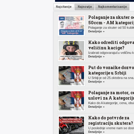
Najcitanije
Najnovije
Najkomentarisanije
Polaganje za skuter o
50ccm - AM kategori
Polaganje za skuter od 50 kubik
Detaljnije »
Kako odrediti odgov
veličinu kacige?
Izabrati odgovarajuću veličinu k.
Detaljnije »
Put do vozačke dozvo
kategorije u Srbiji
U Srbiji je od 25.oktobra na sna.
Detaljnije »
Polaganje za motor, c
uslovi za A kategorij
Kako do A kategorije, cena, obuk
Detaljnije »
Kako do potvrde za
registraciju skutera?
U poslednje vreme nam se dosta
Detaljnije »