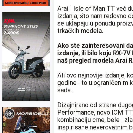
Arai i Isle of Man TT već d
izdanja, što nam redovno d
se uklapaju u ponudu proiz
trkačkih modela.
Ako ste zainteresovani da
izdanje, ili bilo koju RX-
naš pregled modela Arai R
Ali ovo najnovije izdanje, k
godine i to u ograničenim k
sada.
Dizajnirano od strane dugo
Performance, novo IOM TT 
kombinaciju crne, bele i zla
inspirisane neverovatnim b