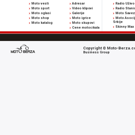
Moto vesti
Adresar
Radio Uživo
Moto sport
Video klipovi
Radio Stani
Moto oglasi
Galerije
Moto Savez 
Moto shop
Moto igrice
Moto Asocij
Srbije
Moto katalog
Moto skupovi
Skinny Max
Cene motocikala
Copyright © Moto-Berza.co
Business Group