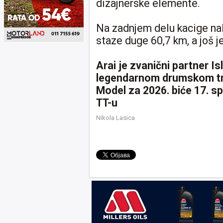
dizajnerske elemente.
Na zadnjem delu kacige nal
staze duge 60,7 km, a još 
Arai je zvanični partner I
legendarnom drumskom trko
Model za 2026. biće 17. s
TT-u
Nikola Lasica