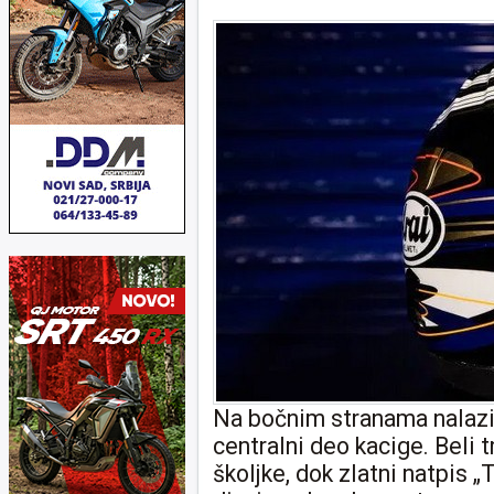
Na bočnim stranama nalazi 
centralni deo kacige. Beli t
školjke, dok zlatni natpis 