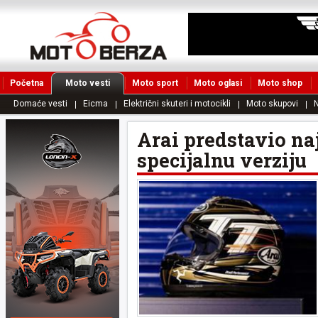
Početna
Moto vesti
Moto sport
Moto oglasi
Moto shop
Domaće vesti
Eicma
Električni skuteri i motocikli
Moto skupovi
N
Arai predstavio na
specijalnu verziju