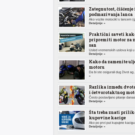
Zategnutost, čišćenje 
podmazivanja lanca
Ako vozite motocikl s lancem (g
Detaljnije »
Praktični saveti kak
pripremiti motor za 
san
Usled vremenskih uslova koji u 
Detaljnije »
Kako da zamenite ulj
motoru
Da bi ste osigurali dug život ag.
»
Razlika između dvot
i četvorotaktnog mot
Često postavljano pitanje danas,
Detaljnije »
Šta treba znati prili
kupovine kacige
Ako po prvi put kupujete kacigu 
Detaljnije »