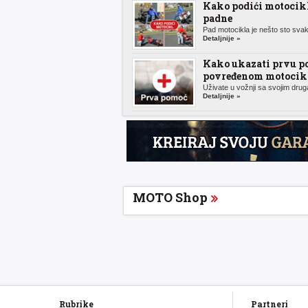
Kako podići motocik
padne
Pad motocikla je nešto sto svak
Detaljnije »
Kako ukazati prvu p
povređenom motocikl
Uživate u vožnji sa svojim druga
Detaljnije »
MOTO Shop
Rubrike
Partneri