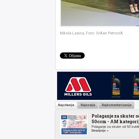
Nikola Lasica, Foto: SrÄan PetroviÄ
Najcitanije
Najnovije
Najkomentarisanije
Polaganje za skuter o
50ccm - AM kategori
Polaganje za skuter od 50 kubik
Detaljnije »