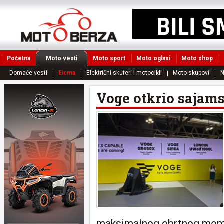
Početna
Moto vesti
Moto sport
Moto oglasi
Moto shop
Domaće vesti
Eicma
Električni skuteri i motocikli
Moto skupovi
N
Voge otkrio sajam
maksimalnog obrtnog momen