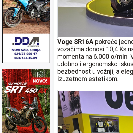
Voge SR16A
pokreće jednoc
vozačima donosi 10,4 Ks n
momenta na 6.000 o/min. V
udobno i ergonomsko iskust
bezbednost u vožnji, a ele
izuzetnom estetikom.