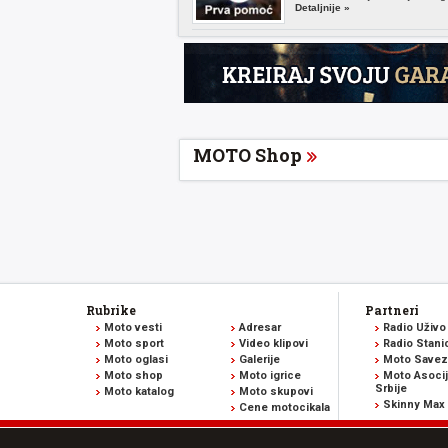
Detaljnije »
MOTO Shop
Rubrike
Partneri
Moto vesti
Adresar
Radio Uživo
Moto sport
Video klipovi
Radio Stani
Moto oglasi
Galerije
Moto Savez 
Moto shop
Moto igrice
Moto Asocij
Srbije
Moto katalog
Moto skupovi
Skinny Max
Cene motocikala