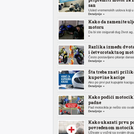
san
Usled vremenskih uslova koji u 
Detaljnije »
Kako da zamenite ulj
motoru
Da bi ste osigurali dug život ag.
»
Razlika između dvot
i četvorotaktnog mot
Često postavljano pitanje danas,
Detaljnije »
Šta treba znati prili
kupovine kacige
Ako po prvi put kupujete kacigu 
Detaljnije »
Kako podići motocik
padne
Pad motocikla je nešto sto svak
Detaljnije »
Kako ukazati prvu p
povređenom motocikl
Uživate u vožnji sa svojim druga