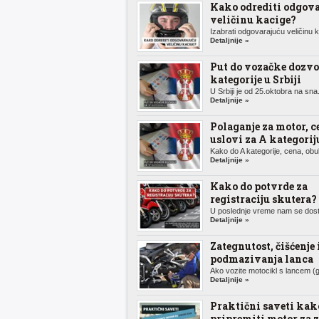
Kako odrediti odgov
veličinu kacige?
Izabrati odgovarajuću veličinu k.
Detaljnije »
Put do vozačke dozvo
kategorije u Srbiji
U Srbiji je od 25.oktobra na sna.
Detaljnije »
Polaganje za motor, c
uslovi za A kategorij
Kako do A kategorije, cena, obuk
Detaljnije »
Kako do potvrde za
registraciju skutera?
U poslednje vreme nam se dosta
Detaljnije »
Zategnutost, čišćenje 
podmazivanja lanca
Ako vozite motocikl s lancem (g
Detaljnije »
Praktični saveti kak
pripremiti motor za 