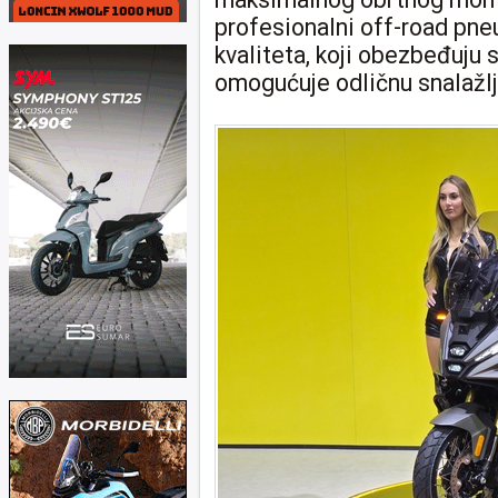
profesionalni off-road pne
kvaliteta, koji obezbeđuju 
omogućuje odličnu snalažlji