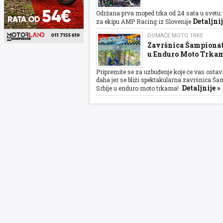
Održana prva moped trka od 24 sata u svetu:
Detaljnij
za ekipu AMP Racing iz Slovenije
DOMAĆE MOTO TRKE
Završnica Šampionat
u Enduro Moto Trkam
Pripremite se za uzbuđenje koje će vas ostavi
daha jer se bliži spektakularna završnica Š
Detaljnije »
Srbije u enduro moto trkama!