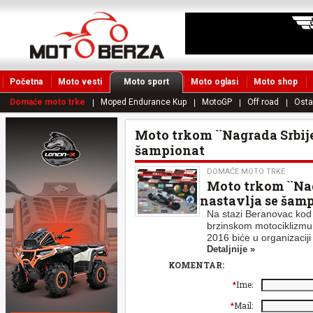
Početna
Moto vesti
Moto sport
Moto oglasi
Moto shop
Domaće moto trke
Moped Endurance Kup
MotoGP
Off road
Osta
Moto trkom ``Nagrada Srbije 
šampionat
DOMAĆE MOTO TRKE
Moto trkom ``Nag
nastavlja se šam
Na stazi Beranovac kod 
brzinskom motocikliz
2016 biće u organizaciji
Detaljnije »
KOMENTAR:
*
Ime:
*
Mail: