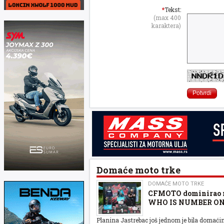
*
Tekst:
(max 400
karaktera)
Domaće moto trke
DOMAĆE MOTO TRKE
CFMOTO dominirao n
WHO IS NUMBER O
Planina Jastrebac još jednom je bila domaćin