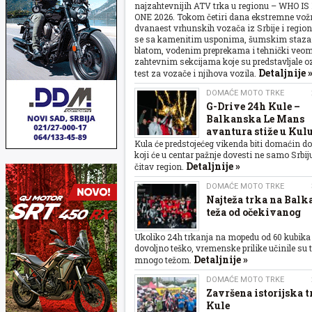
najzahtevnijih ATV trka u regionu – WHO 
ONE 2026. Tokom četiri dana ekstremne vožn
dvanaest vrhunskih vozača iz Srbije i region
se sa kamenitim usponima, šumskim staz
blatom, vodenim preprekama i tehnički veo
zahtevnim sekcijama koje su predstavljale oz
Detaljnije 
test za vozače i njihova vozila.
DOMAĆE MOTO TRKE
G-Drive 24h Kule –
Balkanska Le Mans
avantura stiže u Kul
Kula će predstojećeg vikenda biti domaćin d
koji će u centar pažnje dovesti ne samo Srbiju
Detaljnije »
čitav region.
DOMAĆE MOTO TRKE
Najteža trka na Balk
teža od očekivanog
Ukoliko 24h trkanja na mopedu od 60 kubika 
dovoljno teško, vremenske prilike učinile su 
Detaljnije »
mnogo težom.
DOMAĆE MOTO TRKE
Završena istorijska 
Kule