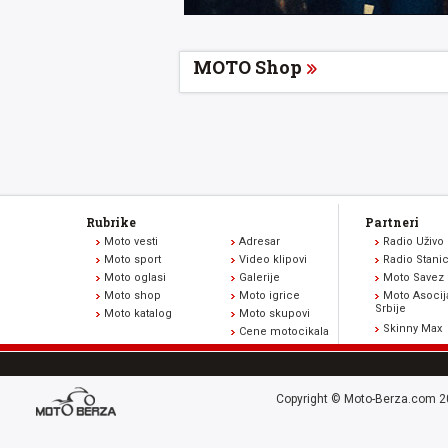
MOTO Shop
Rubrike
Partneri
Moto vesti
Adresar
Radio Uživo
Moto sport
Video klipovi
Radio Stani
Moto oglasi
Galerije
Moto Savez 
Moto shop
Moto igrice
Moto Asocij
Srbije
Moto katalog
Moto skupovi
Skinny Max
Cene motocikala
Copyright © Moto-Berza.com 20