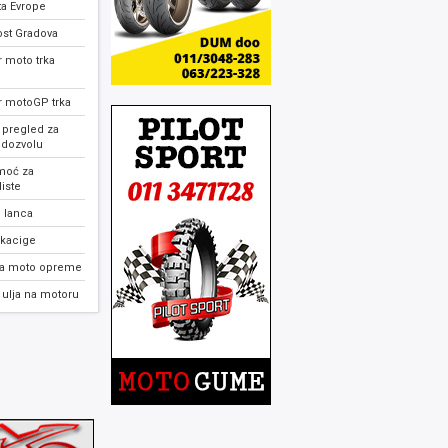
ta Evrope
ost Gradova
 moto trka
r motoGP trka
 pregled za
 dozvolu
moć za
iste
 lanca
 kacige
ja moto opreme
ulja na motoru