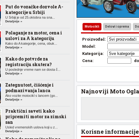
Put do vozačke dozvole A-
kategorije u Srbiji
U Srbiji je od 25.oktobra na sna...
Detaljnije »
Motocikli
Delovi i oprema
Do
Polaganje za motor, cena i
uslovi za A kategoriju
Proizvođač:
Kako do A kategorije, cena, obuk...
Model:
Detaljnije »
Kategorija:
Kako do potvrde za
Cena:
d
registraciju skutera?
U poslednje vreme nam se dosta č...
Detaljnije »
Zategnutost, čišćenje i
podmazivanja lanca
Najnoviji Moto Ogla
Ako vozite motocikl s lancem (go...
Detaljnije »
Praktični saveti kako
pripremiti motor za zimski
san
Usled vremenskih uslova koji u z...
Korisne informacije
Detaljnije »