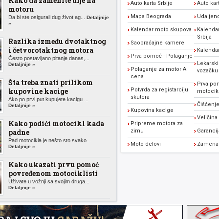
Kako da zamenite ulje na
Auto karta Srbije
Auto kar
motoru
Mapa Beograda
Udaljen
Da bi ste osigurali dug život ag...
Detaljnije
»
Kalendar moto skupova
Kalendar
Srbija
Razlika između dvotaktnog
Saobraćajne kamere
i četvorotaktnog motora
Kalenda
Prva pomoć - Polaganje
Često postavljano pitanje danas,...
Lekarski
Detaljnije »
Polaganje za motor A
vozačku
cena
Šta treba znati prilikom
Prva po
kupovine kacige
Potvrda za registarciju
motocikl
skutera
Ako po prvi put kupujete kacigu ...
Čišćenje
Detaljnije »
Kupovina kacige
Veličina
Kako podići motocikl kada
Pripreme motora za
padne
zimu
Garanci
Pad motocikla je nešto sto svako...
Moto delovi
Zamena 
Detaljnije »
Kako ukazati prvu pomoć
povređenom motociklisti
Uživate u vožnji sa svojim druga...
Detaljnije »