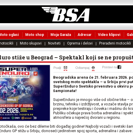
Moto oglasi
Moto shop
Moja Garaža
Adresar
Video klipovi
Gal
motocikli
Moto skupovi
Noviteti
Oprema i delovi
Prerađeni motocikli
ro stiže u Beograd – Spektakl koji se ne propušt
Postavi na
Poalji
Odtampaj
Beogradska arena će 21. februara 2026. po
svetskog moto spektakla – u Srbiju prvi pu
SuperEnduro Svetsko prvenstvo u okviru pe
šampionata!
SuperEnduro je mnogo više od obične trke – o
brzinu, tehniku i izdržljivost, a vozače stavlja
prepreke koje testiraju i čoveka i mašinu do kra
Publiku očekuje prava borba adrenalina i spek
atmosfera u najvećoj dvorani u regionu.
votočkaša, ovo će bez dileme biti događaj godine! Najbolji vozači i svetski šam
rEnduro GP stižu u Srbiju, donoseći jedinstven spoj sporta, adrenalina i zabave 