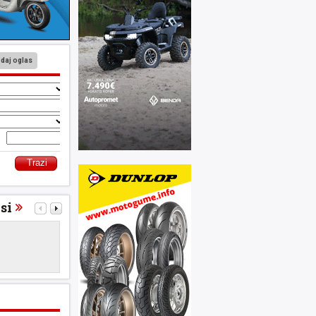
daj oglas
o
si