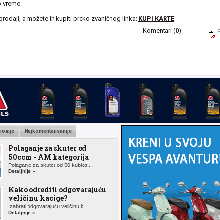
o vreme.
prodaji, a možete ih kupiti preko zvaničnog linka:
KUPI KARTE
Komentari (
0
)
P
novije
Najkomentarisanije
Polaganje za skuter od
50ccm - AM kategorija
Polaganje za skuter od 50 kubika...
Detaljnije »
Kako odrediti odgovarajuću
veličinu kacige?
Izabrati odgovarajuću veličinu k...
Detaljnije »