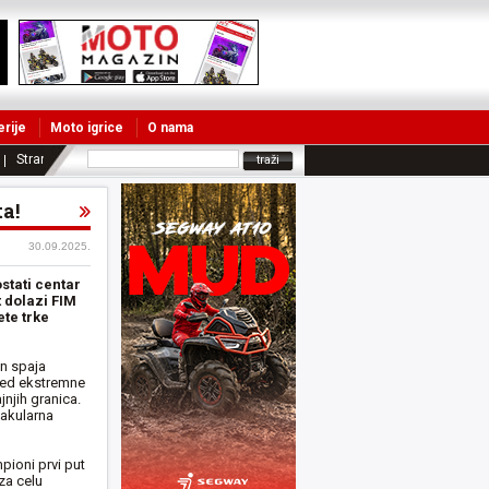
erije
Moto igrice
O nama
Strane vesti
a!
30.09.2025.
stati centar
t dolazi FIM
te trke
n spaja
 pred ekstremne
jnjih granica.
takularna
pioni prvi put
za celu