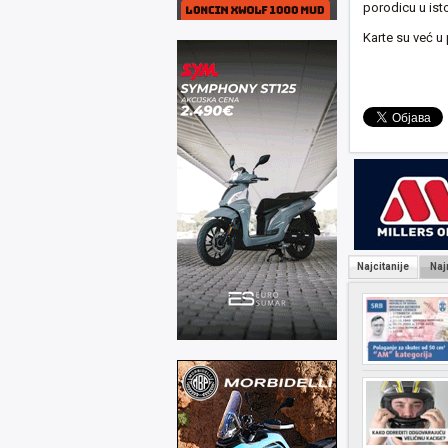
porodicu u ist
Karte su već u 
Najcitanije
Naj