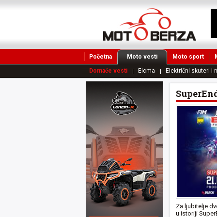
Početna
Moto vesti
Moto sport
Domaće vesti
Eicma
Električni skuteri i 
SuperEndu
Za ljubitelje d
u istoriji Supe