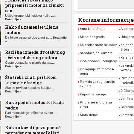
pripremiti motor za zimski
san
Usled vremenskih uslova koji u z...
Korisne informacije
Detaljnije »
Kako da zamenite ulje na
Auto karta Srbije
Auto kar
motoru
Mapa Beograda
Udaljen
Da bi ste osigurali dug život ag...
Detaljnije
»
Kalendar moto skupova
Kalendar
Srbija
Razlika između dvotaktnog
Saobraćajne kamere
i četvorotaktnog motora
Kalenda
Prva pomoć - Polaganje
Često postavljano pitanje danas,...
Lekarski
Detaljnije »
Polaganje za motor A
vozačku
cena
Šta treba znati prilikom
Prva po
kupovine kacige
Potvrda za registarciju
motocikl
skutera
Ako po prvi put kupujete kacigu ...
Čišćenje
Detaljnije »
Kupovina kacige
Veličina
Kako podići motocikl kada
Pripreme motora za
padne
zimu
Garanci
Pad motocikla je nešto sto svako...
Moto delovi
Zamena 
Detaljnije »
Kako ukazati prvu pomoć
povređenom motociklisti