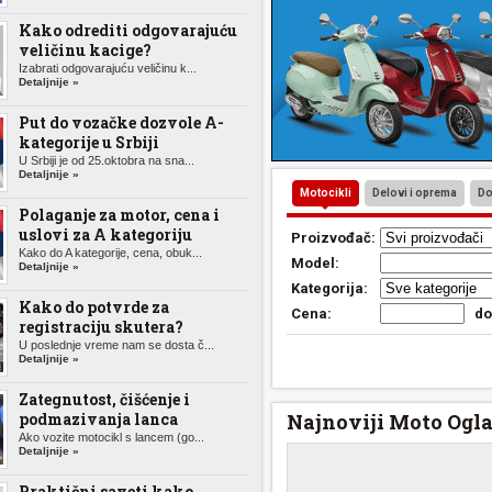
Kako odrediti odgovarajuću
veličinu kacige?
Izabrati odgovarajuću veličinu k...
Detaljnije »
Put do vozačke dozvole A-
kategorije u Srbiji
U Srbiji je od 25.oktobra na sna...
Detaljnije »
Motocikli
Delovi i oprema
Do
Polaganje za motor, cena i
uslovi za A kategoriju
Proizvođač:
Kako do A kategorije, cena, obuk...
Model:
Detaljnije »
Kategorija:
Kako do potvrde za
Cena:
d
registraciju skutera?
U poslednje vreme nam se dosta č...
Detaljnije »
Zategnutost, čišćenje i
podmazivanja lanca
Najnoviji Moto Ogla
Ako vozite motocikl s lancem (go...
Detaljnije »
Praktični saveti kako