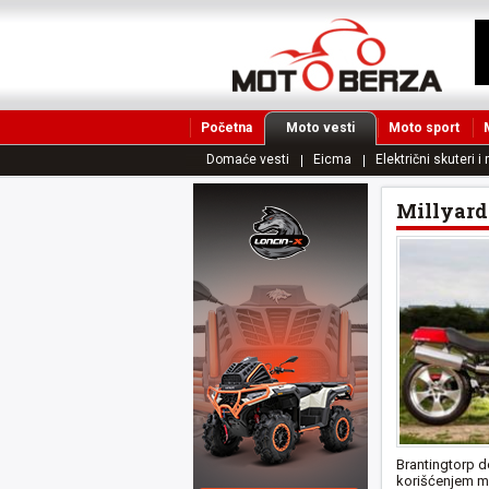
Početna
Moto vesti
Moto sport
Domaće vesti
Eicma
Električni skuteri i
Millyard
Brantingtorp d
korišćenjem mo