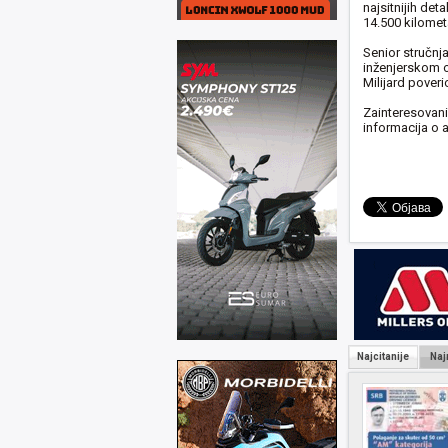
najsitnijih det
14.500 kilomet
Senior stručnj
inženjerskom os
Milijard pover
Zainteresovani 
informacija o a
Najcitanije
Naj