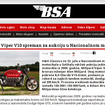
Moto oglasi
Moto shop
Moja Garaža
Adresar
Video klipovi
Gal
 motocikli
Moto skupovi
Noviteti
Oprema i delovi
Prerađeni motocikli
 Viper V10 spreman za aukciju u Nacionalnom m
Postavi na
Poalji
Odtampaj
H&H Classics će 22. jula u Nacionalnom 
motocikala u Solihalu održati aukciju jedi
motocikla iz 2009. godine, Millyard Viper V1
kreirao inženjer Alen Milijard. Ovaj motocik
pokreće 8,0-litarski V10 motor, postavio je
rekord za najbrži tandem motocikl, dostig
od 295 km/h. Procena vrednosti motocikla
između 100.000 i 150.000 funti, a dolazi dir
Milijardove lične kolekcije.
Motocikl je registrovan 2009. godine i na testno
ostigao je maksimalnu brzinu od 333 km/h. Njegova konstrukcija započeta je
tora iz automobila Dodge Viper GTS, a tokom narednih pet godina ručno je i