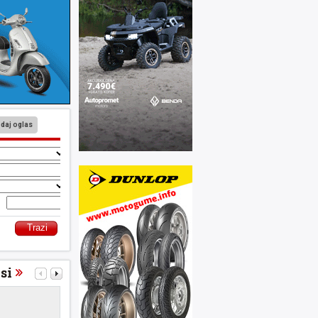
daj oglas
o
si