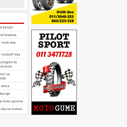
ta Evrope
ost Gradova
 moto trka
r motoGP trka
 pregled za
 dozvolu
moć za
iste
 lanca
 kacige
ja moto opreme
ulja na motoru