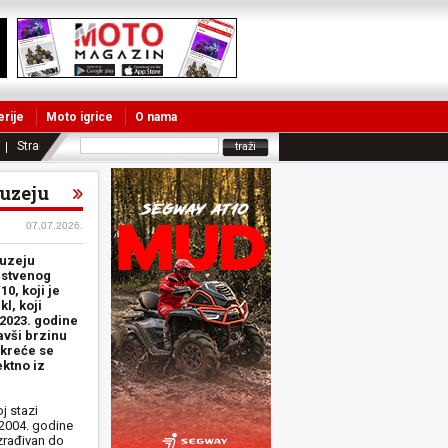
erije
Moto igrice
O nama
Strane vesti
uzeju
07.07.2026.
muzeju
nstvenog
0, koji je
l, koji
 2023. godine
avši brzinu
 kreće se
ektno iz
j stazi
 2004. godine
zrađivan do