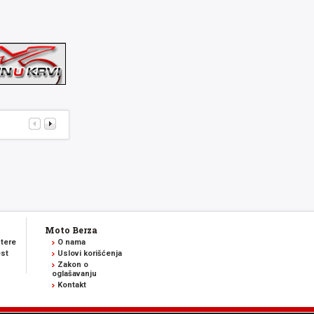
Moto Berza
tere
O nama
est
Uslovi korišćenja
Zakon o
oglašavanju
Kontakt