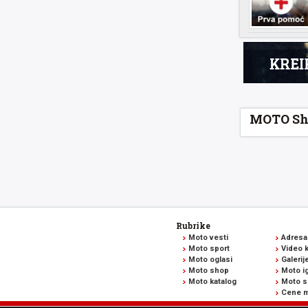
MOTO Sh
Rubrike
Moto vesti
Adresa
Moto sport
Video k
Moto oglasi
Galerij
Moto shop
Moto ig
Moto katalog
Moto s
Cene m