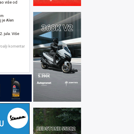
šao više od
om
j je Alen
. jula. Više
oalji komentar