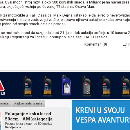
alja. Ovaj moćni stroj razvija oko 500 konjskih snaga, a Milijard je na njemu pre
ara, uključujući vožnju po čuvenoj TT stazi na Ostrvu Man.
ak za motocikle u H&H Classics, Majk Dejvis, istakao je da je reč o neverovatn
tvarenju i izrazio zadovoljstvo što je upravo njihova aukcijska kuća prva kojo
io jedno od svojih remek-dela na prodaju.
će motocikl moći da razgledaju od 21. jula, dok aukcija počinje u 10 časova 22
ukciji i registraciji za licitaciju dostupno je na sajtu H&H Classics.
Komentari (
0
)
P
novije
Najkomentarisanije
Polaganje za skuter od
50ccm - AM kategorija
Polaganje za skuter od 50 kubika...
Detaljnije »