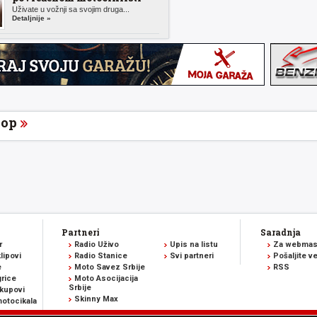
Uživate u vožnji sa svojim druga...
Detaljnije »
op
Partneri
Saradnja
r
Radio Uživo
Upis na listu
Za webmas
lipovi
Radio Stanice
Svi partneri
Pošaljite v
e
Moto Savez Srbije
RSS
rice
Moto Asocijacija
Srbije
kupovi
Skinny Max
otocikala