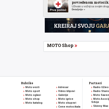
povređenom motocikl
Uživate u vožnji sa svojim druga
Detaljnije »
MOTO Shop
Rubrike
Partneri
Moto vesti
Adresar
Radio Uživo
Moto sport
Video klipovi
Radio Stani
Moto oglasi
Galerije
Moto Savez 
Moto shop
Moto igrice
Moto Asocij
Srbije
Moto katalog
Moto skupovi
Skinny Max
Cene motocikala