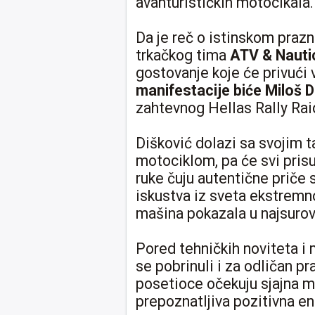
avanturističkih motocikala.
Da je reč o istinskom prazn
trkačkog tima
ATV & Nauti
gostovanje koje će privući 
manifestacije biće Miloš D
zahtevnog Hellas Rally Rai
Dišković dolazi sa svojim
motociklom, pa će svi prisut
ruke čuju autentične priče
iskustva iz sveta ekstremn
mašina pokazala u najsurov
Pored tehničkih noviteta i m
se pobrinuli i za odličan 
posetioce očekuju sjajna m
prepoznatljiva pozitivna en