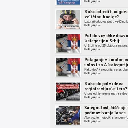
Detaljnije »
Kako odrediti odgov
veličinu kacige?
Izabrati odgovarajuću veličinu k.
Detaljnije »
Put do vozačke dozvo
kategorije u Srbiji
U Srbiji je od 25.oktobra na sna.
Detaljnije »
Polaganje za motor, c
uslovi za A kategorij
Kako do A kategorije, cena, obuk
Detaljnije »
Kako do potvrde za
registraciju skutera?
U poslednje vreme nam se dosta
Detaljnije »
Zategnutost, čišćenje 
podmazivanja lanca
Ako vozite motocikl s lancem (g
Detaljnije »