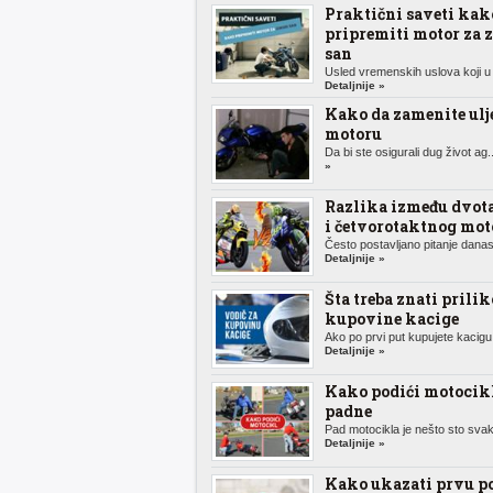
Praktični saveti kak
pripremiti motor za 
san
Usled vremenskih uslova koji u 
Detaljnije »
Kako da zamenite ulj
motoru
Da bi ste osigurali dug život ag.
»
Razlika između dvot
i četvorotaktnog mot
Često postavljano pitanje danas,
Detaljnije »
Šta treba znati prili
kupovine kacige
Ako po prvi put kupujete kacigu 
Detaljnije »
Kako podići motocik
padne
Pad motocikla je nešto sto svak
Detaljnije »
Kako ukazati prvu p