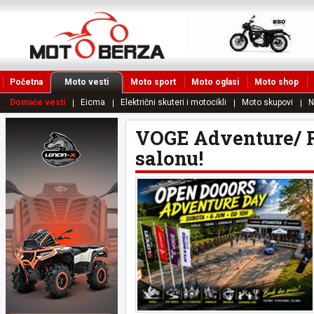
Početna
Moto vesti
Moto sport
Moto oglasi
Moto shop
Domaće vesti
Eicma
Električni skuteri i motocikli
Moto skupovi
N
VOGE Adventure/ R
salonu!