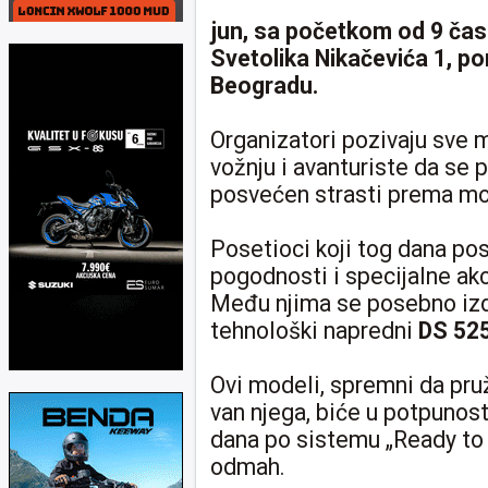
jun, sa početkom od 9 čas
Svetolika Nikačevića 1, 
Beogradu.
Organizatori pozivaju sve m
vožnju i avanturiste da se p
posvećen strasti prema mot
Posetioci koji tog dana po
pogodnosti i specijalne ak
Među njima se posebno izdv
tehnološki napredni
DS 52
Ovi modeli, spremni da pr
van njega, biće u potpunost
dana po sistemu „Ready to 
odmah.