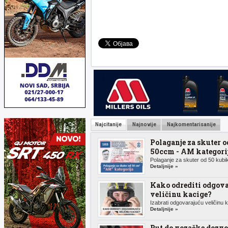
Najcitanije
Najnovije
Najkomentarisanije
Polaganje za skuter o
50ccm - AM kategori
Polaganje za skuter od 50 kubik
Detaljnije »
Kako odrediti odgov
veličinu kacige?
Izabrati odgovarajuću veličinu k.
Detaljnije »
Put do vozačke dozvo