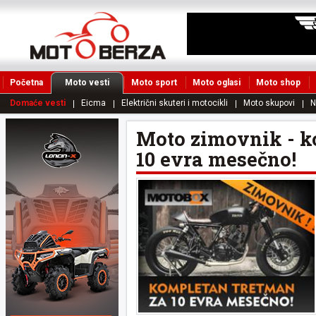
Početna
Moto vesti
Moto sport
Moto oglasi
Moto shop
Domaće vesti
Eicma
Električni skuteri i motocikli
Moto skupovi
N
Moto zimovnik - k
10 evra mesečno!