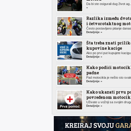
Da bi ste osigurali dug život ag.
»
Razlika između dvot
i četvorotaktnog mot
Često postavljano pitanje danas,
Detaljnije »
Šta treba znati prili
kupovine kacige
Ako po prvi put kupujete kacigu 
Detaljnije »
Kako podići motocik
padne
Pad motocikla je nešto sto svak
Detaljnije »
Kako ukazati prvu p
povređenom motocikl
Uživate u vožnji sa svojim druga
Detaljnije »