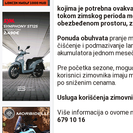
kojima je potrebna ovakva
tokom zimskog perioda mo
obezbeđenom prostoru, z
Ponuda obuhvata
pranje m
čišćenje i podmazivanje la
akumulatora jednom mese
Pre početka sezone, moguć j
korisnici zimovnika imaju 
po sniženim cenama.
Usluga korišćenja zimovn
Više informacija o ovome 
679 10 16