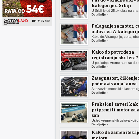
kategorije u Srbiji
U Srbiji je od 25.oktobra na sna.
Detaljnije »
Polaganje za motor, c
uslovi za A kategorij
Kako do A kategorije, cena, obuk
Detaljnije »
Kako do potvrde za
registraciju skutera?
U poslednje vreme nam se dosta
Detaljnije »
Zategnutost, čišćenje 
podmazivanja lanca
Ako vozite motocikl s lancem (g
Detaljnije »
Praktični saveti kak
pripremiti motor za 
san
Usled vremenskih uslova koji u 
Detaljnije »
Kako da zamenite ulj
motoru