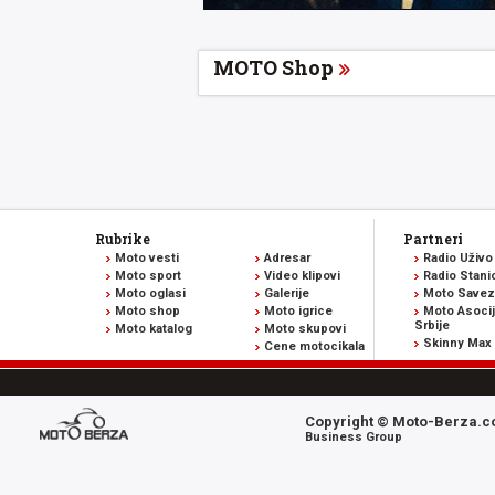
MOTO Shop
Rubrike
Partneri
Moto vesti
Adresar
Radio Uživo
Moto sport
Video klipovi
Radio Stani
Moto oglasi
Galerije
Moto Savez 
Moto shop
Moto igrice
Moto Asocij
Srbije
Moto katalog
Moto skupovi
Skinny Max
Cene motocikala
Copyright © Moto-Berza.co
Business Group