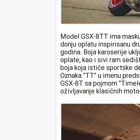
Model GSX-8TT ima masku f
donju oplatu inspirisanu 
godina. Boja karoserije uklj
oplate, kao i sivi ram sedi
boja koja ističe sportske de
Oznaka "TT" u imenu preds
GSX-8T sa pojmom "Timele
oživljavanje klasičnih mot