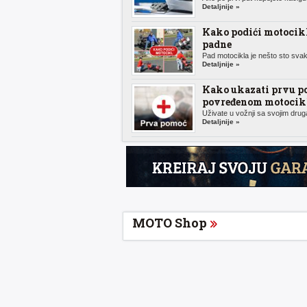
Detaljnije »
Kako podići motocik
padne
Pad motocikla je nešto sto svak
Detaljnije »
Kako ukazati prvu p
povređenom motocikl
Uživate u vožnji sa svojim druga
Detaljnije »
MOTO Shop