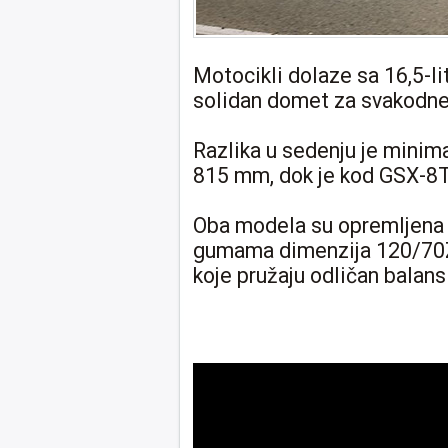
Motocikli dolaze sa 16,5-l
solidan domet za svakodnev
Razlika u sedenju je minim
815 mm, dok je kod GSX-8
Oba modela su opremljena 
gumama dimenzija 120/70Z
koje pružaju odličan balans 