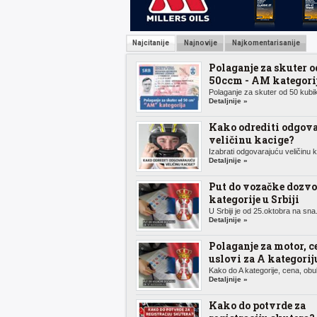
Najcitanije
Najnovije
Najkomentarisanije
Polaganje za skuter o
50ccm - AM kategori
Polaganje za skuter od 50 kubik
Detaljnije »
Kako odrediti odgov
veličinu kacige?
Izabrati odgovarajuću veličinu k.
Detaljnije »
Put do vozačke dozvo
kategorije u Srbiji
U Srbiji je od 25.oktobra na sna.
Detaljnije »
Polaganje za motor, c
uslovi za A kategorij
Kako do A kategorije, cena, obuk
Detaljnije »
Kako do potvrde za