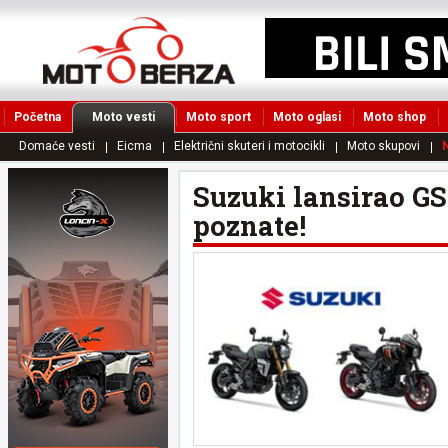
Početna
Moto vesti
Moto sport
Moto oglasi
Moto shop
Domaće vesti
Eicma
Električni skuteri i motocikli
Moto skupovi
N
Suzuki lansirao GS
poznate!