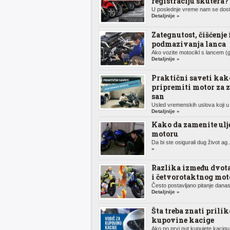
registraciju skutera?
U poslednje vreme nam se dosta
Detaljnije »
Zategnutost, čišćenje 
podmazivanja lanca
Ako vozite motocikl s lancem (g
Detaljnije »
Praktični saveti kak
pripremiti motor za 
san
Usled vremenskih uslova koji u 
Detaljnije »
Kako da zamenite ulj
motoru
Da bi ste osigurali dug život ag.
»
Razlika između dvot
i četvorotaktnog mot
Često postavljano pitanje danas,
Detaljnije »
Šta treba znati prili
kupovine kacige
Ako po prvi put kupujete kacigu 