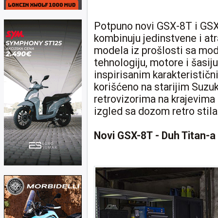
Potpuno novi GSX-8T i GSX-
kombinuju jedinstvene i at
modela iz prošlosti sa mod
tehnologiju, motore i šasij
inspirisanim karakterističn
korišćeno na starijim Suzu
retrovizorima na krajevima
izgled sa dozom retro stila
Novi GSX-8T
- Duh Titan-a