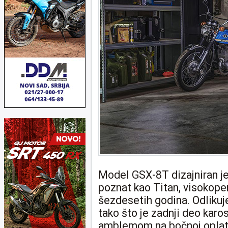
Model GSX-8T dizajniran j
poznat kao Titan, visokope
šezdesetih godina. Odlikuj
tako što je zadnji deo karo
amblemom na bočnoj oplati