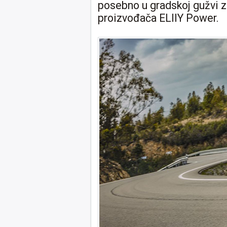
posebno u gradskoj gužvi zah
proizvođača ELIIY Power.