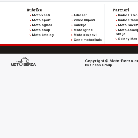
Rubrike
Partneri
Moto vesti
Adresar
Radio Uživo
Moto sport
Video klipovi
Radio Stani
Moto oglasi
Galerije
Moto Savez 
Moto shop
Moto igrice
Moto Asocij
Srbije
Moto katalog
Moto skupovi
Skinny Max
Cene motocikala
Copyright © Moto-Berza.co
Business Group