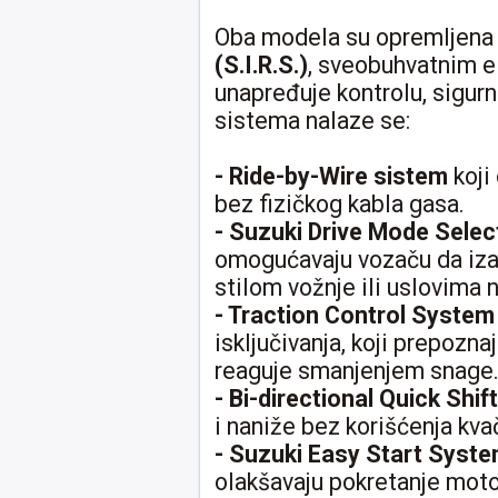
Oba modela su opremljen
(S.I.R.S.)
, sveobuhvatnim e
unapređuje kontrolu, sigurno
sistema nalaze se:
- Ride-by-Wire sistem
koji
bez fizičkog kabla gasa.
- Suzuki Drive Mode Sele
omogućavaju vozaču da iza
stilom vožnje ili uslovima 
- Traction Control System
isključivanja, koji prepozna
reaguje smanjenjem snage
- Bi-directional Quick Shif
i naniže bez korišćenja kvač
- Suzuki Easy Start Syst
olakšavaju pokretanje motor