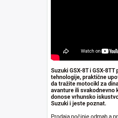
Suzuki GSX-8T i GSX-8TT 
tehnologije, praktične upot
da tražite motocikl za din
avanture ili svakodnevno 
donose vrhunsko iskustv
Suzuki i jeste poznat.
Prodaja počinje odmah a pr