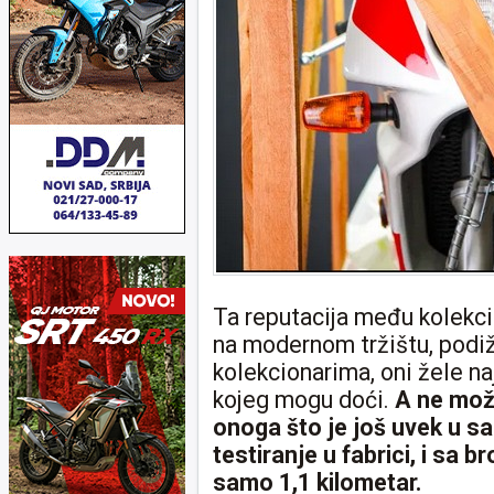
Ta reputacija među kolekci
na modernom tržištu, podiže
kolekcionarima, oni žele naj
kojeg mogu doći.
A ne može
onoga što je još uvek u s
testiranje u fabrici, i sa 
samo 1,1 kilometar.