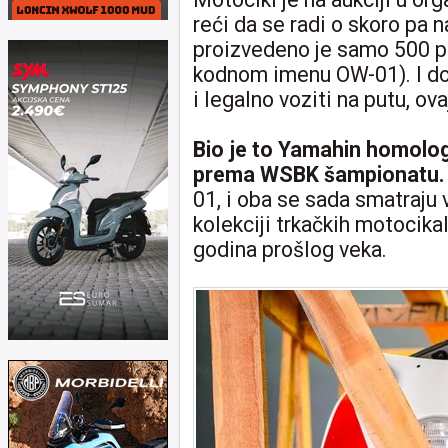
reći da se radi o skoro pa n
proizvedeno je samo 500 p
kodnom imenu OW-01). I dok
i legalno voziti na putu, ov
Bio je to Yamahin homologa
prema WSBK šampionatu.
01, i oba se sada smatraju
kolekciji trkačkih motocika
godina prošlog veka.