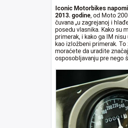
Iconic Motorbikes napomin
2013. godine
, od Moto 200
čuvana „u zagrejanoj i hlađ
posedu vlasnika. Kako su m
primerak, i kako ga IM nisu
kao izložbeni primerak. To 
moraćete da uradite znača
osposobljavanju pre nego š