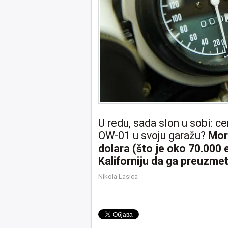
U redu, sada slon u sobi: c
OW-01 u svoju garažu?
Mor
dolara (što je oko 70.000 
Kaliforniju da ga preuzmet
Nikola Lasica