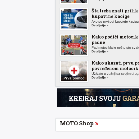
Šta treba znati prili
kupovine kacige
Ako po prvi put kupujete kacigu 
Detaljnije »
Kako podići motocik
padne
Pad motocikla je nešto sto svak
Detaljnije »
Kako ukazati prvu p
povređenom motocikl
Uživate u vožnji sa svojim druga
Detaljnije »
MOTO Shop