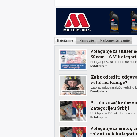
Najcitanije
Najnovije
Najkomentarisanije
Polaganje za skuter o
50ccm - AM kategori
Polaganje za skuter od 50 kubik
Detaljnije »
Kako odrediti odgov
veličinu kacige?
Izabrati odgovarajuću veličinu k.
Detaljnije »
Put do vozačke dozvo
kategorije u Srbiji
U Srbiji je od 25.oktobra na sna.
Detaljnije »
Polaganje za motor, c
uslovi za A kategorij