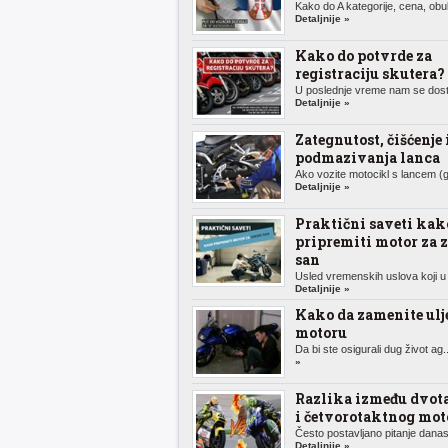
Kako do A kategorije, cena, obuk
Detaljnije »
Kako do potvrde za
registraciju skutera?
U poslednje vreme nam se dosta
Detaljnije »
Zategnutost, čišćenje 
podmazivanja lanca
Ako vozite motocikl s lancem (g
Detaljnije »
Praktični saveti kak
pripremiti motor za 
san
Usled vremenskih uslova koji u 
Detaljnije »
Kako da zamenite ulj
motoru
Da bi ste osigurali dug život ag.
»
Razlika između dvot
i četvorotaktnog mot
Često postavljano pitanje danas,
Detaljnije »