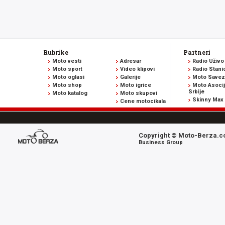
Rubrike
Partneri
Moto vesti
Adresar
Radio Uživo
Moto sport
Video klipovi
Radio Stani
Moto oglasi
Galerije
Moto Savez 
Moto shop
Moto igrice
Moto Asocij
Srbije
Moto katalog
Moto skupovi
Skinny Max
Cene motocikala
Copyright © Moto-Berza.co
Business Group