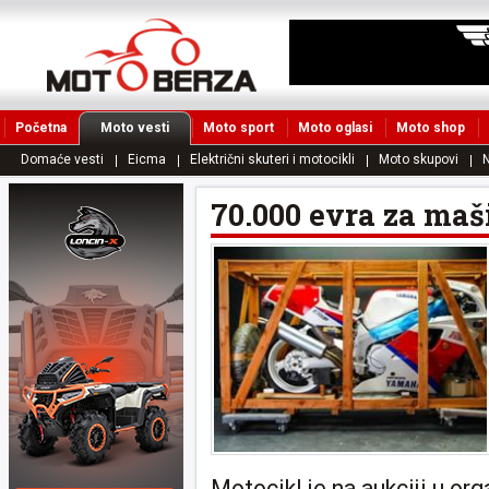
Početna
Moto vesti
Moto sport
Moto oglasi
Moto shop
Domaće vesti
Eicma
Električni skuteri i motocikli
Moto skupovi
N
70.000 evra za maš
Motocikl je na aukciji u org