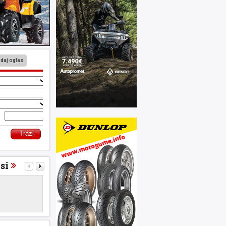
daj oglas
o
si