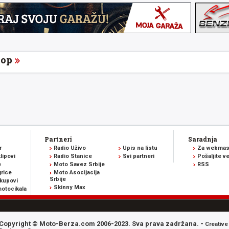
op
Partneri
Saradnja
r
Radio Uživo
Upis na listu
Za webmas
lipovi
Radio Stanice
Svi partneri
Pošaljite v
e
Moto Savez Srbije
RSS
rice
Moto Asocijacija
Srbije
kupovi
Skinny Max
otocikala
Copyright © Moto-Berza.com 2006-2023. Sva prava zadržana. -
Creative