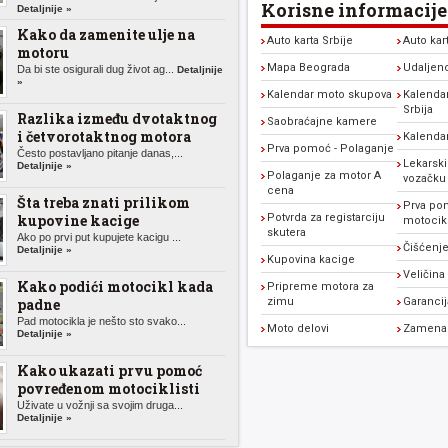
Korisne informacije
Detaljnije »
Kako da zamenite ulje na
Auto karta Srbije
Auto kar
motoru
Mapa Beograda
Udaljen
Da bi ste osigurali dug život ag...
Detaljnije
»
Kalendar moto skupova
Kalendar
Srbija
Razlika između dvotaktnog
Saobraćajne kamere
i četvorotaktnog motora
Kalenda
Prva pomoć - Polaganje
Često postavljano pitanje danas,...
Lekarski
Detaljnije »
Polaganje za motor A
vozačku
cena
Šta treba znati prilikom
Prva po
kupovine kacige
Potvrda za registarciju
motocikl
skutera
Ako po prvi put kupujete kacigu ...
Čišćenje
Detaljnije »
Kupovina kacige
Veličina
Kako podići motocikl kada
Pripreme motora za
padne
zimu
Garanci
Pad motocikla je nešto sto svako...
Moto delovi
Zamena 
Detaljnije »
Kako ukazati prvu pomoć
povređenom motociklisti
Uživate u vožnji sa svojim druga...
Detaljnije »