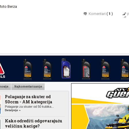
 Moto Berza
Komentari
(
1
)
P
novije
Najkomentarisanije
Polaganje za skuter od
50ccm - AM kategorija
Polaganje za skuter od 50 kubika...
Detaljnije »
Kako odrediti odgovarajuću
veličinu kacige?