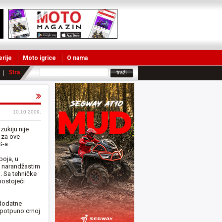
erije
Moto igrice
O nama
Strane vesti
10.10.2009.
zukiju nije
 za ove
S-a.
boja, u
a narandžastim
a. Sa tehničke
postojeći
 dodatne
i potpuno crnoj