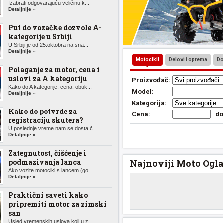
Izabrati odgovarajuću veličinu k...
Detaljnije »
Put do vozačke dozvole A-
kategorije u Srbiji
U Srbiji je od 25.oktobra na sna...
Detaljnije »
Motocikli
Delovi i oprema
Do
Polaganje za motor, cena i
uslovi za A kategoriju
Proizvođač:
Kako do A kategorije, cena, obuk...
Model:
Detaljnije »
Kategorija:
Kako do potvrde za
Cena:
d
registraciju skutera?
U poslednje vreme nam se dosta č...
Detaljnije »
Zategnutost, čišćenje i
podmazivanja lanca
Najnoviji Moto Ogla
Ako vozite motocikl s lancem (go...
Detaljnije »
Praktični saveti kako
pripremiti motor za zimski
san
Usled vremenskih uslova koji u z...