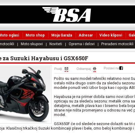
Moto oglasi
Moto shop
Moja Garaža
Adresar
Video klipovi
Gal
 motocikli
Moto skupovi
Noviteti
Oprema i delovi
Prerađeni motocikli
e za Suzuki Hayabusu i GSX650F
Postavi na
Poalji
Odtampaj
Pošto su sami modeli tehnički relativno novi Su
ostalo ništa drugo osim da za sledeću sezonu
modele ponudi veći izbor boja kao i opciju AB
Hayabusa je na primer dobila samo novi izbor 
opticaju su za sledeću sezonu: metalik crna s
detaljima, metalik plava kao i biserno bela boj
strane nije ništa promenjeno u odnosu na već 
model.
GSX650F će od sledeće sezone dolaziti sa tri
a: Klasičnoj trkačkoj Suzuki kombincaiji plave i bele, crno beloj kombinaciji 