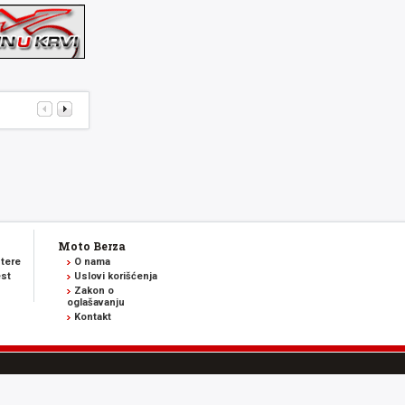
Moto Berza
tere
O nama
est
Uslovi korišćenja
Zakon o
oglašavanju
Kontakt