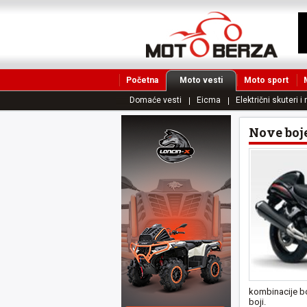
Početna
Moto vesti
Moto sport
Domaće vesti
Eicma
Električni skuteri i
Nove boj
kombinacije boj
boji.