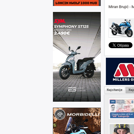
Miran Brujić -
Najcitanije
Naj