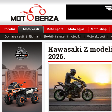
Početna
Moto vesti
Moto sport
Moto oglasi
Moto shop
Domaće vesti
Eicma
Električni skuteri i motocikli
Moto skupovi
N
Kawasaki Z modeli 
2026.