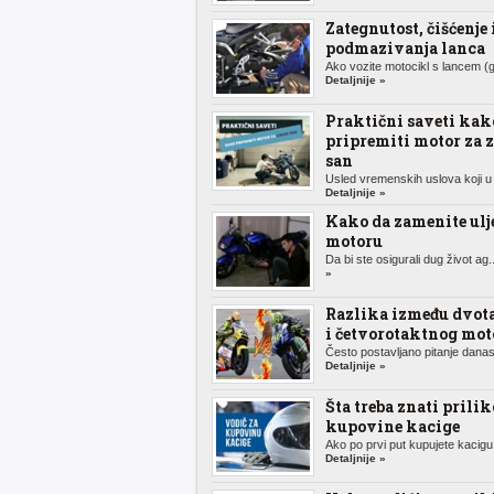
Zategnutost, čišćenje 
podmazivanja lanca
Ako vozite motocikl s lancem (g
Detaljnije »
Praktični saveti kak
pripremiti motor za 
san
Usled vremenskih uslova koji u 
Detaljnije »
Kako da zamenite ulj
motoru
Da bi ste osigurali dug život ag.
»
Razlika između dvot
i četvorotaktnog mot
Često postavljano pitanje danas,
Detaljnije »
Šta treba znati prili
kupovine kacige
Ako po prvi put kupujete kacigu 
Detaljnije »