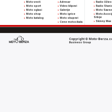
Moto vesti
Adresar
Radio Uživo
Moto sport
Video klipovi
Radio Stani
Moto oglasi
Galerije
Moto Savez 
Moto shop
Moto igrice
Moto Asocij
Srbije
Moto katalog
Moto skupovi
Skinny Max
Cene motocikala
Copyright © Moto-Berza.co
Business Group