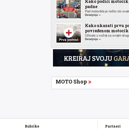
Kako podići motocik
padne
Pad motocikla je nešto sto svak
Detaljnije »
Kako ukazati prvu p
povređenom motocikl
Uživate u vožnji sa svojim druga
Detaljnije »
MOTO Shop
Rubrike
Partneri