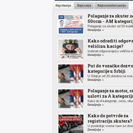
Najcitanije
Najnovije
Najkomentarisanije
Polaganje za skuter o
50ccm - AM kategori
Polaganje za skuter od 50 kubik
Detaljnije »
Kako odrediti odgov
veličinu kacige?
Izabrati odgovarajuću veličinu k.
Detaljnije »
Put do vozačke dozvo
kategorije u Srbiji
U Srbiji je od 25.oktobra na sna.
Detaljnije »
Polaganje za motor, c
uslovi za A kategorij
Kako do A kategorije, cena, obuk
Detaljnije »
Kako do potvrde za
registraciju skutera?
U poslednje vreme nam se dosta
Detaljnije »