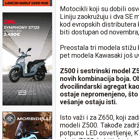
Motocikli koji su dobili os
Liniju zaokružuju i dva SE 
kod evropskih distributera
biti dostupan od novembra,
Preostala tri modela stižu 
pet modela Kawasaki još uv
Z500 i sestrinski model Z
novih kombinacija boja. Ob
dvocilindarski agregat kao
ostaje nepromenjeno, što z
vešanje ostaju isti.
Isto važi i za Z650, koji za
modeli Z500. Takođe zadrž
potpuno LED osvetljenje, K