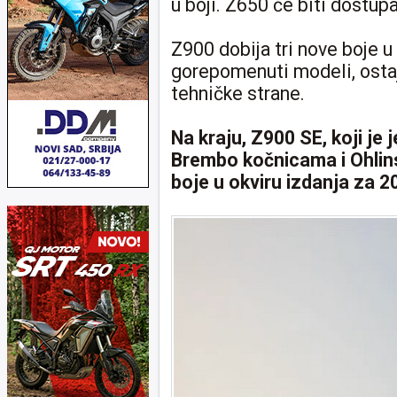
u boji. Z650 će biti dostupa
Z900 dobija tri nove boje u 
gorepomenuti modeli, osta
tehničke strane.
Na kraju, Z900 SE, koji je
Brembo kočnicama i Ohlins
boje u okviru izdanja za 2