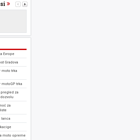
si
ta Evrope
ost Gradova
 moto trka
r motoGP trka
 pregled za
 dozvolu
moć za
iste
 lanca
 kacige
ja moto opreme