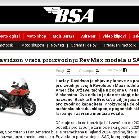
Moto oglasi
Moto shop
Moja Garaža
Adresar
Video klipovi
Gal
 motocikli
Moto skupovi
Noviteti
Oprema i delovi
Prerađeni motocikli
avidson vraća proizvodnju RevMax modela u S
Postavi na
Poalji
Odtampaj
Harley-Davidson je objavio planove za po
proizvodnje svojih Revolution Max modela
Američke Države, tačnije u pogone u Pensil
Viskonsinu. Ova odluka je deo strategije 
nazvane ’Back to the Bricks’, a cilj je jač
proizvodnog kapaciteta. Proizvodnja će ob
mašinsku obradu, sklapanje pogonskih sk
farbanje i završnu montažu vozila.
Očekuje se da će tranzicija biti završena do 20
početka proizvodnje za modelsku godinu 2028
, Sportster S i Pan America bila je premeštena u Tajland 2024. godine, što je 
 nazvao privremenim rešenjem. Povratkom proizvodnje u SAD, kompanija nam