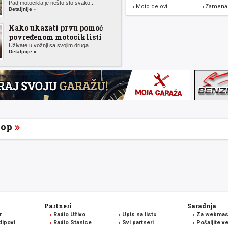
Pad motocikla je nešto sto svako...
Moto delovi
Zamena 
Detaljnije »
Kako ukazati prvu pomoć
povređenom motociklisti
Uživate u vožnji sa svojim druga...
Detaljnije »
op
Partneri
Saradnja
r
Radio Uživo
Upis na listu
Za webmas
lipovi
Radio Stanice
Svi partneri
Pošaljite v