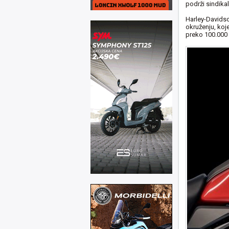
podrži sindika
Harley-Davidso
okruženju, koj
preko 100.000 