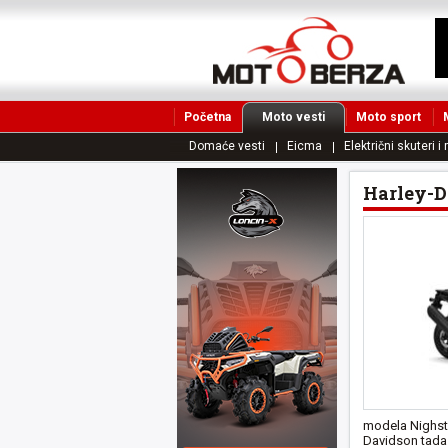
Početna
Moto vesti
Moto sport
Domaće vesti
Eicma
Električni skuteri i
Harley-D
modela Nighster
Davidson tada