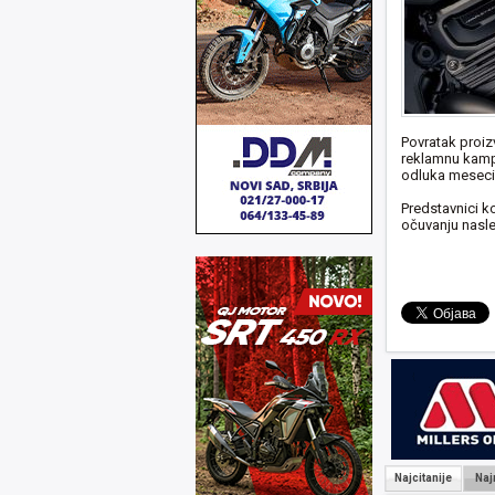
Povratak proiz
reklamnu kampa
odluka mesecim
Predstavnici k
očuvanju nasle
Najcitanije
Naj