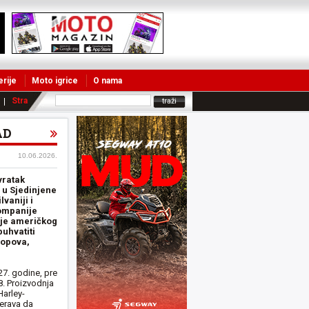
erije
Moto igrice
O nama
Strane vesti
AD
10.06.2026.
vratak
 u Sjedinjene
vaniji i
kompanije
anje američkog
uhvatiti
lopova,
27. godine, pre
. Proizvodnja
Harley-
erava da