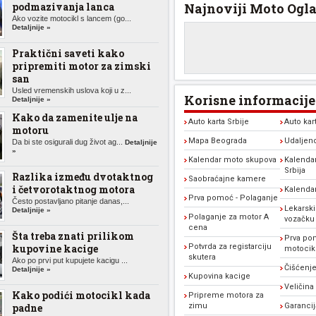
podmazivanja lanca
Najnoviji Moto Ogla
Ako vozite motocikl s lancem (go...
Detaljnije »
Praktični saveti kako
pripremiti motor za zimski
san
Usled vremenskih uslova koji u z...
Korisne informacije
Detaljnije »
Kako da zamenite ulje na
Auto karta Srbije
Auto kar
motoru
Mapa Beograda
Udaljen
Da bi ste osigurali dug život ag...
Detaljnije
»
Kalendar moto skupova
Kalendar
Srbija
Razlika između dvotaktnog
Saobraćajne kamere
i četvorotaktnog motora
Kalenda
Prva pomoć - Polaganje
Često postavljano pitanje danas,...
Lekarski
Detaljnije »
Polaganje za motor A
vozačku
cena
Šta treba znati prilikom
Prva po
kupovine kacige
Potvrda za registarciju
motocikl
skutera
Ako po prvi put kupujete kacigu ...
Čišćenje
Detaljnije »
Kupovina kacige
Veličina
Kako podići motocikl kada
Pripreme motora za
padne
zimu
Garanci