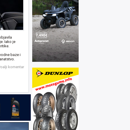
bjavila
. Iako je
itike.
vodne baze i
anatstvo.
oalji komentar