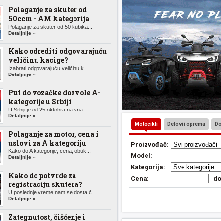
Polaganje za skuter od
50ccm - AM kategorija
Polaganje za skuter od 50 kubika...
Detaljnije »
Kako odrediti odgovarajuću
veličinu kacige?
Izabrati odgovarajuću veličinu k...
Detaljnije »
Put do vozačke dozvole A-
kategorije u Srbiji
U Srbiji je od 25.oktobra na sna...
Detaljnije »
Motocikli
Delovi i oprema
Do
Polaganje za motor, cena i
uslovi za A kategoriju
Proizvođač:
Kako do A kategorije, cena, obuk...
Model:
Detaljnije »
Kategorija:
Kako do potvrde za
Cena:
d
registraciju skutera?
U poslednje vreme nam se dosta č...
Detaljnije »
Zategnutost, čišćenje i