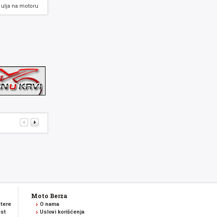
ulja na motoru
Moto Berza
tere
O nama
est
Uslovi korišćenja