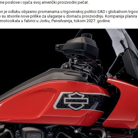
lne poslove i ojača svoj američki proizvodni pečat.
n je odluku objasnio promenama u trgovinskoj politici SAD i globalnom trgo
e su stvorile nove prilike za ulaganje u domaću proizvodnju. Kompanija planir
motocikala u fabrici u Jorku, Pensilvanija, tokom 2027. godine.