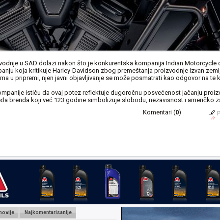
vodnje u SAD dolazi nakon što je konkurentska kompanija Indian Motorcycle o
nju koja kritikuje Harley-Davidson zbog premeštanja proizvodnje izvan zemlje
a u pripremi, njen javni objavljivanje se može posmatrati kao odgovor na te kr
ompanije ističu da ovaj potez reflektuje dugoročnu posvećenost jačanju proiz
đa brenda koji već 123 godine simbolizuje slobodu, nezavisnost i američko z
Komentari (
0
)
P
novije
Najkomentarisanije