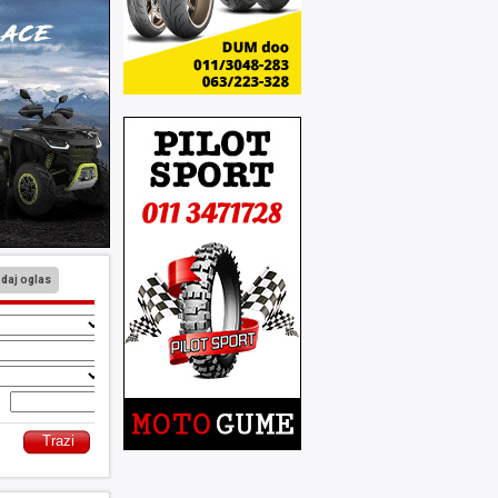
daj oglas
o