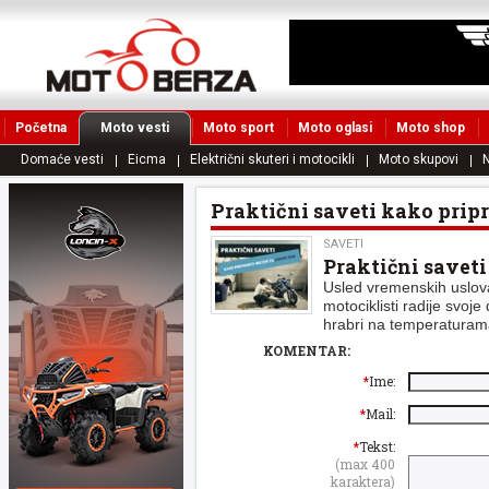
Početna
Moto vesti
Moto sport
Moto oglasi
Moto shop
Domaće vesti
Eicma
Električni skuteri i motocikli
Moto skupovi
N
Praktični saveti kako prip
SAVETI
Praktični saveti
Usled vremenskih uslov
motociklisti radije svoj
hrabri na temperaturam
KOMENTAR:
*
Ime:
*
Mail:
*
Tekst:
(max 400
karaktera)