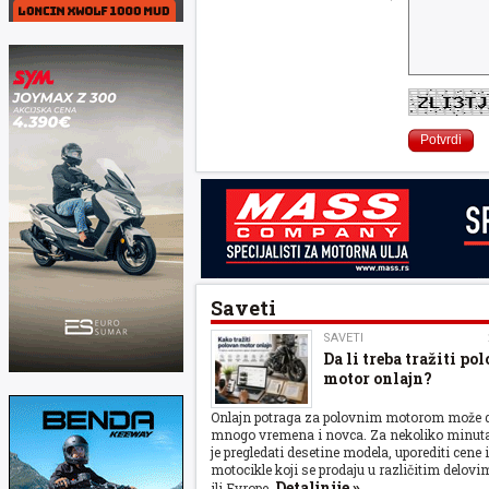
Saveti
SAVETI
Da li treba tražiti po
motor onlajn?
Onlajn potraga za polovnim motorom može d
mnogo vremena i novca. Za nekoliko minut
je pregledati desetine modela, uporediti cene 
motocikle koji se prodaju u različitim delovi
Detaljnije »
ili Evrope.