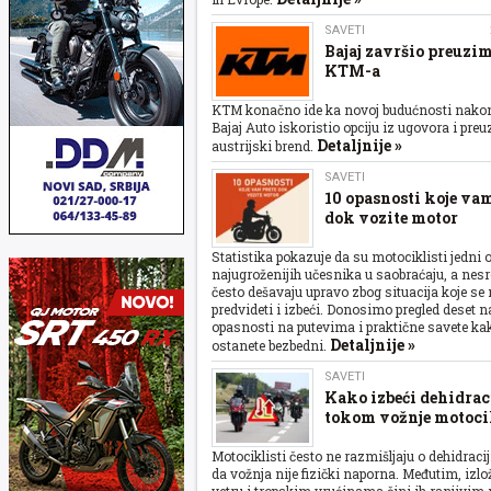
SAVETI
Bajaj završio preuzi
KTM-a
KTM konačno ide ka novoj budućnosti nakon 
Bajaj Auto iskoristio opciju iz ugovora i preu
Detaljnije »
austrijski brend.
SAVETI
10 opasnosti koje vam
dok vozite motor
Statistika pokazuje da su motociklisti jedni 
najugroženijih učesnika u saobraćaju, a nesr
često dešavaju upravo zbog situacija koje s
predvideti i izbeći. Donosimo pregled deset n
opasnosti na putevima i praktične savete ka
Detaljnije »
ostanete bezbedni.
SAVETI
Kako izbeći dehidrac
tokom vožnje motoci
Motociklisti često ne razmišljaju o dehidraciji
da vožnja nije fizički naporna. Međutim, izl