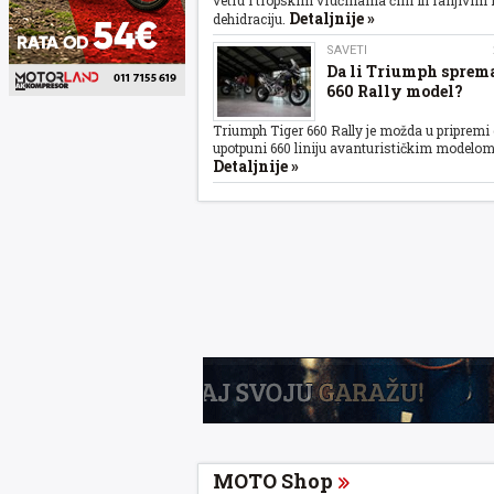
vetru i tropskim vrućinama čini ih ranjivim
Detaljnije »
dehidraciju.
SAVETI
Da li Triumph sprema
660 Rally model?
Triumph Tiger 660 Rally je možda u pripremi
upotpuni 660 liniju avanturističkim modelom
Detaljnije »
MOTO Shop