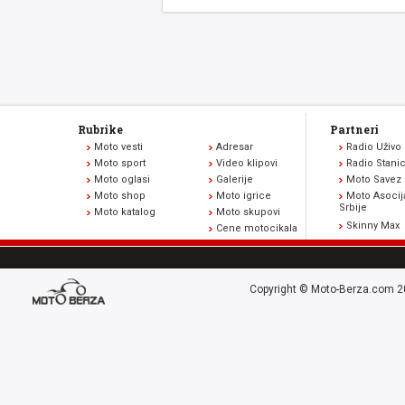
Rubrike
Partneri
Moto vesti
Adresar
Radio Uživo
Moto sport
Video klipovi
Radio Stani
Moto oglasi
Galerije
Moto Savez 
Moto shop
Moto igrice
Moto Asocij
Srbije
Moto katalog
Moto skupovi
Skinny Max
Cene motocikala
Copyright © Moto-Berza.com 20