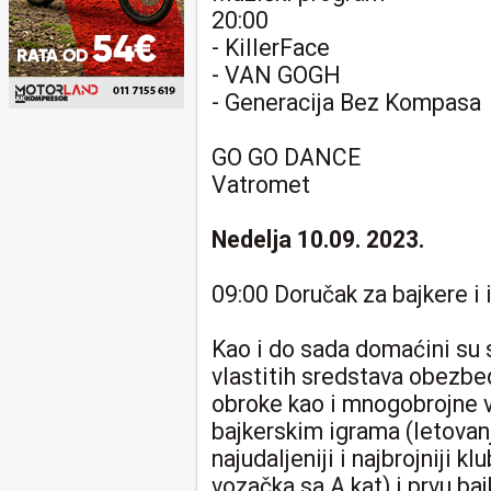
20:00
- KillerFace
- VAN GOGH
- Generacija Bez Kompasa
GO GO DANCE
Vatromet
Nedelja 10.09. 2023.
09:00 Doručak za bajkere i i
Kao i do sada domaćini su 
vlastitih sredstava obezbed
obroke kao i mnogobrojne 
bajkerskim igrama (letovanj
najudaljeniji i najbrojniji k
vozačka sa A kat) i prvu b