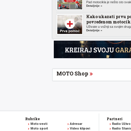
Pad motocikla je nešto sto svak
Detaljnije »
Kako ukazati prvu p
povređenom motocikl
Uživate u vožnji sa svojim druga
Detaljnije »
MOTO Shop
Rubrike
Partneri
Moto vesti
Adresar
Radio Uživo
Moto sport
Video klipovi
Radio Stani