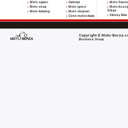
Moto oglasi
Galerije
Moto Savez 
Moto shop
Moto igrice
Moto Asocij
Srbije
Moto katalog
Moto skupovi
Skinny Max
Cene motocikala
Copyright © Moto-Berza.co
Business Group