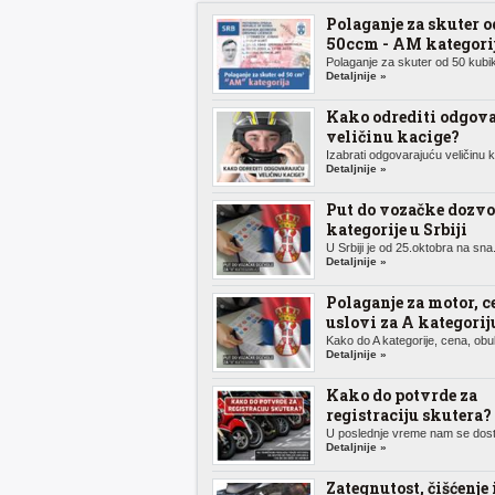
Polaganje za skuter o
50ccm - AM kategori
Polaganje za skuter od 50 kubik
Detaljnije »
Kako odrediti odgov
veličinu kacige?
Izabrati odgovarajuću veličinu k.
Detaljnije »
Put do vozačke dozvo
kategorije u Srbiji
U Srbiji je od 25.oktobra na sna.
Detaljnije »
Polaganje za motor, c
uslovi za A kategorij
Kako do A kategorije, cena, obuk
Detaljnije »
Kako do potvrde za
registraciju skutera?
U poslednje vreme nam se dosta
Detaljnije »
Zategnutost, čišćenje 