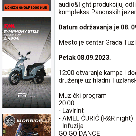
audio&light produkciju, odl
kompleksa Panonskih jezer
Datum održavanja je 08. 0
Mesto je centar Grada Tuz
Petak 08.09.2023.
12:00 otvaranje kampa i doč
druženje uz hladni Tuzlansk
Muzički program
20:00
- Lavirint
- AMEL ĆURIĆ (R&R night)
- Infuzija
GO GO DANCE