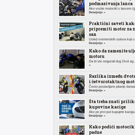
podmazivanja lanca
Ako vozite motocikl s lancem (g
Detaljnije »
Praktični saveti kak
pripremiti motor za 
san
Usled vremenskih uslova koji u 
Detaljnije »
Kako da zamenite ulj
motoru
Da bi ste osigurali dug život ag.
»
Razlika između dvot
i četvorotaktnog mot
Često postavljano pitanje danas,
Detaljnije »
Šta treba znati prili
kupovine kacige
Ako po prvi put kupujete kacigu 
Detaljnije »
Kako podići motocik
padne