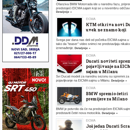
Ofanziva BMW Motorrada ide u narednu fazu, pripr
predstojeći EICMA sajam koji se u novembru održava
Detaljnije »
EICMA
KTM otkriva novi Du
uvek ne znamo koji
Svega par dana nas deli od početka EICMA sajma u 
tako da ’’teaser’’ video snimci ne predstavljaju nikak
iznenađenje.
Detaljnije »
EICMA
Ducati noviteti spre
pojavljivanje na EI
sajam u Milanu
Svi Ducati modeli za narednu sezonu su spremni za
pojavljivanje na EICMA sajmu u Milanu.
Detaljnije »
EICMA
BMW spremio četiri
premijere za Milano
BMW je potvrdio da će na predstojećem EICMA saj
predstaviti četiri nova motocikla.
Detaljnije »
EICMA
Još jedan Ducati Scr