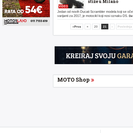
stiže u Milano
VIDEO
Jedan od novih Ducati Scrambler modela koji se oče
varijanti za 2017, je motocikl koji nosi oznaku DS.
Det
«Prva
«
20
21
»
Poslednja
MOTO Shop