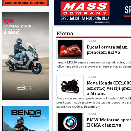
Eicma
EICMA
Ducati otvara sajam
prenosom uživo
I mada EICMA sajam zvanično počinje tek sutra, u Du
toliko nestrpljivi da će svoje premijere prikazati dana
»
EICMA
Nova Honda CBR100
osnovnoj verziji pre
u Milanu
Ako vam je nedavno predstavljena Honda CBR100
preskupa, možda je pravi izbor za vas osnovna verz
japanskog modela.
Detaljnije »
EICMA
BMW Motorrad spre
EICMA ofanzivu