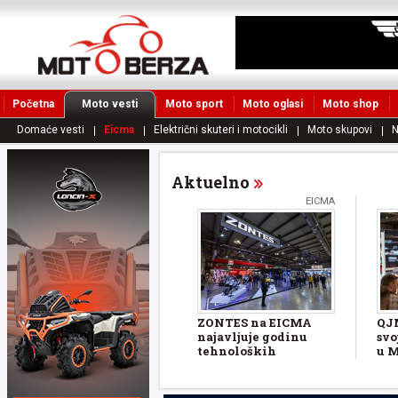
Početna
Moto vesti
Moto sport
Moto oglasi
Moto shop
Domaće vesti
Eicma
Električni skuteri i motocikli
Moto skupovi
N
Aktuelno
EICMA
ZONTES na EICMA
QJ
najavljuje godinu
sv
tehnoloških
u 
unapređenja