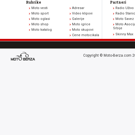
Rubrike
Partneri
Moto vesti
Adresar
Radio Uživo
Moto sport
Video klipovi
Radio Stani
Moto oglasi
Galerije
Moto Savez 
Moto shop
Moto igrice
Moto Asocij
Srbije
Moto katalog
Moto skupovi
Skinny Max
Cene motocikala
Copyright © Moto-Berza.com 20