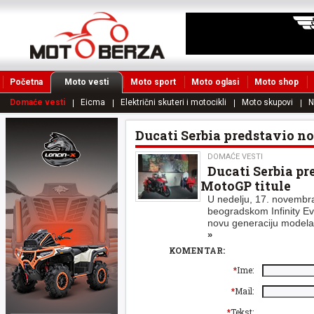
Početna
Moto vesti
Moto sport
Moto oglasi
Moto shop
Domaće vesti
Eicma
Električni skuteri i motocikli
Moto skupovi
N
Ducati Serbia predstavio n
DOMAĆE VESTI
Ducati Serbia p
MotoGP titule
U nedelju, 17. novembra
beogradskom Infinity Ev
novu generaciju modela 
»
KOMENTAR:
*
Ime:
*
Mail:
*
Tekst: