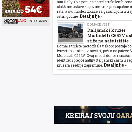
800 Rally. Ova ponuda pored atraktivnih cena
olakšane uslove kupovine kroz pristupačne
rate, a svi modeli dolaze sa garancijom u tra
Detaljnije »
četiri godine.
DOMAĆE VESTI
Italijanski kruzer
Morbidelli C652V us
stiže na naše tržište
Domaće tržište motocikala uskoro postaje bog
izuzetno zanimljiv novitet, pošto na puteve Sr
Morbidelli C652V. Ovaj model donosi snažan 
identitet i prepoznatljiv italijanski šarm u s
Detaljnije »
kruzera srednje zapremine.