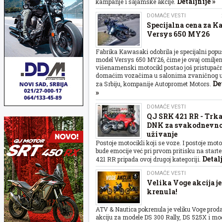
Detaljnije »
kampanje i sajamske akcije.
DOMAĆE VESTI
Specijalna cena za 
Versys 650 MY26
Fabrika Kawasaki odobrila je specijalni popu
model Versys 650 MY26, čime je ovaj omiljen
višenamenski motocikl postao još pristupačn
domaćim vozačima u salonima zvaničnog 
De
za Srbiju, kompanije Autopromet Motors.
»
DOMAĆE VESTI
QJ SRK 421 RR - Trk
DNK za svakodnevn
uživanje
Postoje motocikli koji se voze. I postoje motoc
bude emocije već pri prvom pritisku na start
Detalj
421 RR pripada ovoj drugoj kategoriji.
DOMAĆE VESTI
Velika Voge akcija je
krenula!
ATV & Nautica pokrenula je veliku Voge prod
akciju za modele DS 300 Rally, DS 525X i mo