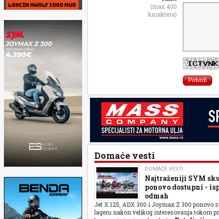
(max 400
karaktera)
Domaće vesti
DOMAĆE VESTI
Najtraženiji SYM sku
ponovo dostupni - is
odmah
Jet X 125, ADX 300 i Joymax Z 300 ponovo s
lageru nakon velikog interesovanja tokom p