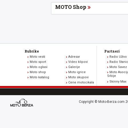
MOTO Shop
Rubrike
Partneri
Moto vesti
Adresar
Radio Uživo
Moto sport
Video klipovi
Radio Stani
Moto oglasi
Galerije
Moto Savez 
Moto shop
Moto igrice
Moto Asocij
Srbije
Moto katalog
Moto skupovi
Skinny Max
Cene motocikala
Copyright © Moto-Berza.com 20