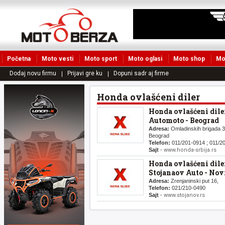
Početna
Moto vesti
Moto sport
Moto oglasi
Moto shop
Mo
Dodaj novu firmu
Prijavi gre ku
Dopuni sadr aj firme
Honda ovlašćeni diler
Honda ovlašćeni diler
Automoto - Beograd
Adresa:
Omladinskih brigada 3
Beograd
Telefon:
011/201-0914 ; 011/2
Sajt
-
www.honda-srbija.rs
Honda ovlašćeni diler
Stojanaov Auto - Nov
Adresa:
Zrenjaninski put 16,
Telefon:
021/210-0490
Sajt
-
www.stojanov.rs