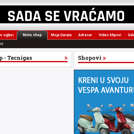
o oglasi
Moto shop
Moja Garaža
Adresar
Video klipovi
Gal
se
 - Tecnigas
Shopovi