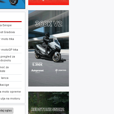
ta Evrope
ost Gradova
 moto trka
r motoGP trka
 pregled za
 dozvolu
moć za
iste
 lanca
 kacige
ja moto opreme
ulja na motoru
daj oglas