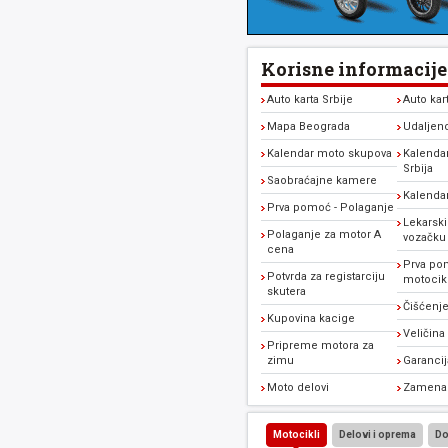
Korisne informacije
Auto karta Srbije
Auto kar
Mapa Beograda
Udaljen
Kalendar moto skupova
Kalendar
Srbija
Saobraćajne kamere
Kalenda
Prva pomoć - Polaganje
Lekarski
Polaganje za motor A
vozačku
cena
Prva po
Potvrda za registarciju
motocikl
skutera
Čišćenje
Kupovina kacige
Veličina
Pripreme motora za
zimu
Garanci
Moto delovi
Zamena 
Motocikli
Delovi i oprema
Do