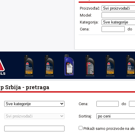
Proizvođač:
Model:
Kategorija:
Cena:
do
 Srbija - pretraga
Cena:
do
Sortiraj:
Prikaži samo proizvode na akc