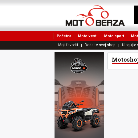
Početna
Moto vesti
Moto sport
Mot
Moji favoriti
Dodajte svoj shop
Ulogujte 
Motoshop