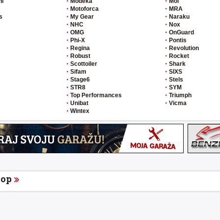
hi
Modeka
Mol
Motoforca
MRA
s
My Gear
Naraku
NHC
Nox
OMG
OnGuard
Phi-X
Pontis
Regina
Revolution
Robust
Rocket
Scottoiler
Shark
Sifam
SIXS
Stage6
Stels
STR8
SYM
Top Performances
Triumph
Unibat
Vicma
Wintex
op