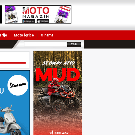
erije
Moto igrice
O nama