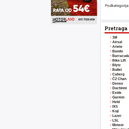
Podkategorija
Pretraga
3M
Airsal
Ariete
Bando
Barracud
Bike Lift
Blytz
Bullet
Caberg
ČZ Chan
Denso
Duchinni
Exide
Garmin
Held
IXS
Koji
Lazer
LSL
Meteor