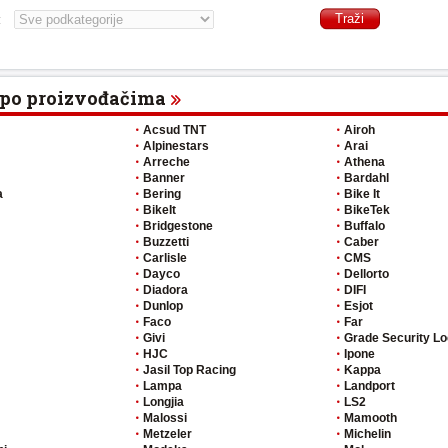
:
 po proizvođačima
Acsud TNT
Airoh
Alpinestars
Arai
Arreche
Athena
Banner
Bardahl
a
Bering
Bike It
BikeIt
BikeTek
Bridgestone
Buffalo
Buzzetti
Caber
Carlisle
CMS
Dayco
Dellorto
Diadora
DIFI
Dunlop
Esjot
Faco
Far
Givi
Grade Security L
HJC
Ipone
Jasil Top Racing
Kappa
Lampa
Landport
Longjia
LS2
Malossi
Mamooth
Metzeler
Michelin