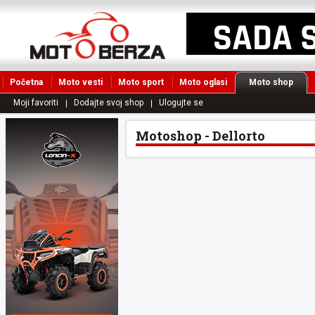
Početna
Moto vesti
Moto sport
Moto oglasi
Moto shop
Moji favoriti
Dodajte svoj shop
Ulogujte se
Motoshop - Dellorto