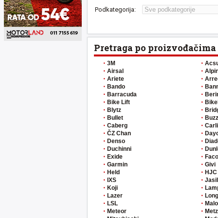
Podkategorija:
Pretraga po proizvođačima
3M
Acs
Airsal
Alpi
Ariete
Arre
Bando
Ban
Barracuda
Beri
Bike Lift
Bike
Blytz
Brid
Bullet
Buzz
Caberg
Carl
ČZ Chan
Day
Denso
Diad
Duchinni
Dunl
Exide
Fac
Garmin
Givi
Held
HJC
IXS
Jasi
Koji
Lam
Lazer
Long
LSL
Malo
Meteor
Metz