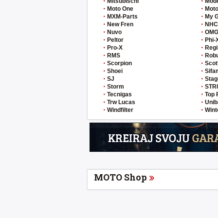
Mitsubischi
Mod
Moto One
Moto
MXM-Parts
My 
New Fren
NHC
Nuvo
OM
Peltor
Phi-
Pro-X
Regi
RMS
Rob
Scorpion
Scot
Shoei
Sifa
SJ
Stag
Storm
STR
Tecnigas
Top 
Trw Lucas
Unib
Windfilter
Wint
MOTO Shop