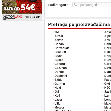
Podkategorija:
Pretraga po proizvođačima
3M
Acs
Airsal
Alpi
Ariete
Arre
Bando
Ban
Barracuda
Beri
Bike Lift
Bike
Blytz
Brid
Bullet
Buzz
Caberg
Carl
ČZ Chan
Day
Denso
Diad
Duchinni
Dunl
Exide
Fac
Garmin
Givi
Held
HJC
IXS
Jasi
Koji
Lam
Lazer
Long
LSL
Malo
Meteor
Metz