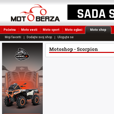
Početna
Moto vesti
Moto sport
Moto oglasi
Moto shop
Moji favoriti
Dodajte svoj shop
Ulogujte se
Motoshop - Scorpion