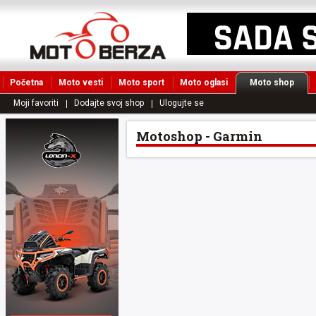
Početna
Moto vesti
Moto sport
Moto oglasi
Moto shop
Moji favoriti
Dodajte svoj shop
Ulogujte se
Motoshop - Garmin