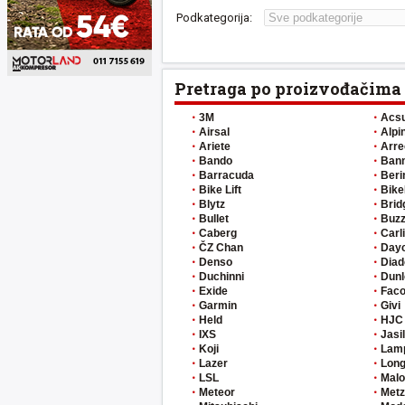
Podkategorija:
Pretraga po proizvođačima
3M
Acs
Airsal
Alpi
Ariete
Arre
Bando
Ban
Barracuda
Beri
Bike Lift
Bike
Blytz
Brid
Bullet
Buzz
Caberg
Carl
ČZ Chan
Day
Denso
Diad
Duchinni
Dunl
Exide
Fac
Garmin
Givi
Held
HJC
IXS
Jasi
Koji
Lam
Lazer
Long
LSL
Malo
Meteor
Metz