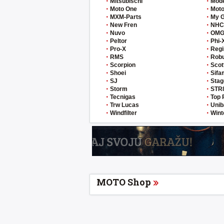
Mitsubischi
Mod
Moto One
Moto
MXM-Parts
My 
New Fren
NHC
Nuvo
OM
Peltor
Phi-
Pro-X
Regi
RMS
Rob
Scorpion
Scot
Shoei
Sifa
SJ
Stag
Storm
STR
Tecnigas
Top 
Trw Lucas
Unib
Windfilter
Wint
MOTO Shop