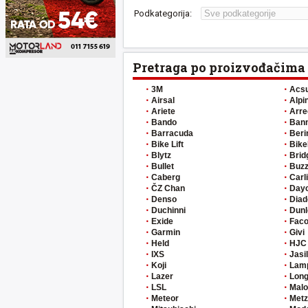
Podkategorija:
Pretraga po proizvođačima
3M
Acs
Airsal
Alpi
Ariete
Arre
Bando
Ban
Barracuda
Beri
Bike Lift
Bike
Blytz
Brid
Bullet
Buzz
Caberg
Carl
ČZ Chan
Day
Denso
Diad
Duchinni
Dunl
Exide
Fac
Garmin
Givi
Held
HJC
IXS
Jasi
Koji
Lam
Lazer
Long
LSL
Malo
Meteor
Metz