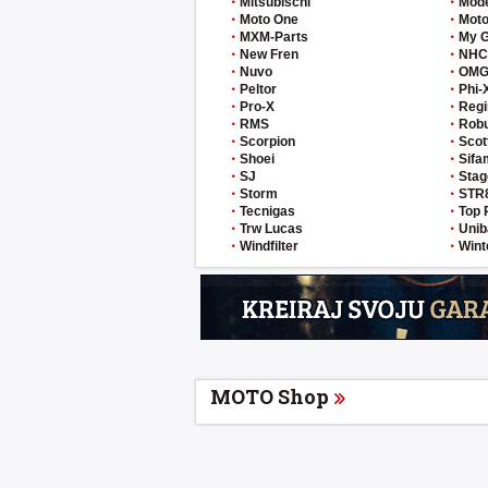
Mitsubischi
Mod
Moto One
Moto
MXM-Parts
My 
New Fren
NHC
Nuvo
OM
Peltor
Phi-
Pro-X
Regi
RMS
Rob
Scorpion
Scot
Shoei
Sifa
SJ
Stag
Storm
STR
Tecnigas
Top 
Trw Lucas
Unib
Windfilter
Wint
MOTO Shop