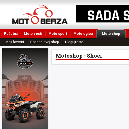
Početna
Moto vesti
Moto sport
Moto oglasi
Moto shop
Moji favoriti
Dodajte svoj shop
Ulogujte se
Motoshop - Shoei