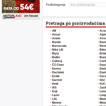
Podkategorija:
Pretraga po proizvođačima
3M
Acs
Airsal
Alpi
Ariete
Arre
Bando
Ban
Barracuda
Beri
Bike Lift
Bike
Blytz
Brid
Bullet
Buzz
Caberg
Carl
ČZ Chan
Day
Denso
Diad
Duchinni
Dunl
Exide
Fac
Garmin
Givi
Held
HJC
IXS
Jasi
Koji
Lam
Lazer
Long
LSL
Malo
Meteor
Metz