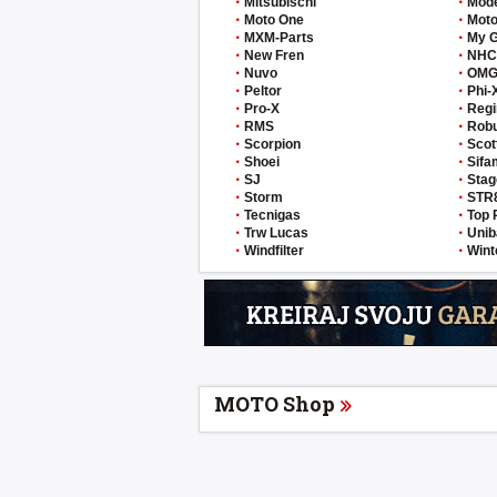
Mitsubischi
Mod
Moto One
Moto
MXM-Parts
My 
New Fren
NHC
Nuvo
OM
Peltor
Phi-
Pro-X
Regi
RMS
Rob
Scorpion
Scot
Shoei
Sifa
SJ
Stag
Storm
STR
Tecnigas
Top 
Trw Lucas
Unib
Windfilter
Wint
MOTO Shop