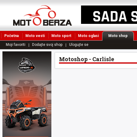
Početna
Moto vesti
Moto sport
Moto oglasi
Moto shop
Moji favoriti
Dodajte svoj shop
Ulogujte se
Motoshop - Carlisle