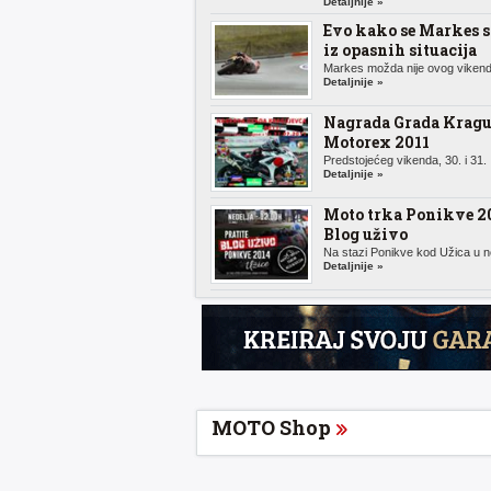
Detaljnije »
Evo kako se Markes 
iz opasnih situacija
Markes možda nije ovog vikenda
Detaljnije »
Nagrada Grada Kragu
Motorex 2011
Predstojećeg vikenda, 30. i 31. .
Detaljnije »
Moto trka Ponikve 20
Blog uživo
Na stazi Ponikve kod Užica u n
Detaljnije »
MOTO Shop