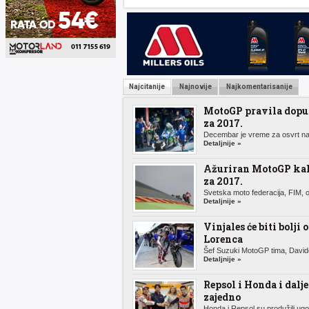
Najcitanije
Najnovije
Najkomentarisanije
MotoGP pravila dopu
za 2017.
Decembar je vreme za osvrt na 
Detaljnije »
Ažuriran MotoGP ka
za 2017.
Svetska moto federacija, FIM, o
Detaljnije »
Vinjales će biti bolji 
Lorenca
Šef Suzuki MotoGP tima, Davide
Detaljnije »
Repsol i Honda i dalje
zajedno
Honda i Repsol su produžili ugov