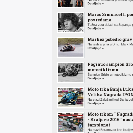
Detaljnije »
Marco Simoncelli po
povredama
Tužna vest dolazi sa Sepanga g
Detaljnije »
Markez pobedio gravi
Na testiranjima u Brnu, Mark Ma
Detaljnije »
Poginuo šampion Srbi
motociklizmu
Šampion Srbije u motociklizmu n
Detaljnije »
Moto trka Banja Luka
Velika Nagrada IPO
Na stazi Zalužani kod Banja Luk
Detaljnije »
Moto trkom ``Nagrada
- Kraljevo 2016`` nast
šampionat
Na stazi Beranovac kod Kraljeva