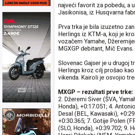
najveći favorit za pobedu, a 
Jasikonisa, iz Husqvarna fabr
Prva trka je bila izuzetno zan
Herlings iz KTM-a, koji je kr
vozačem Yamahe, Džeremijem
MGXGP debitant, Mič Evans.
Slovenac Gajser je u drugoj t
Herlings kroz cilj prošao kao
vikenda. Kairoli je osvojio tr
MXGP – rezultati prve trke:
2. Džeremi Siver (ŠVA, Yamah
Honda), +0:17.051; 4. Antonio
Desal (BEL, Kawasaki), +0:29
+0:30.365; 7. Gotije Polen (F
(SLO, Honda), +0:39.702; 9. 