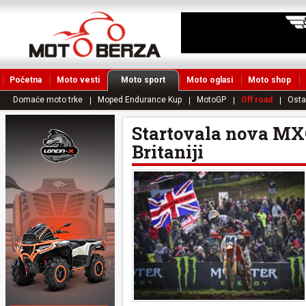
Početna
Moto vesti
Moto sport
Moto oglasi
Moto shop
Domaće moto trke
Moped Endurance Kup
MotoGP
Off road
Osta
Startovala nova MX
Britaniji