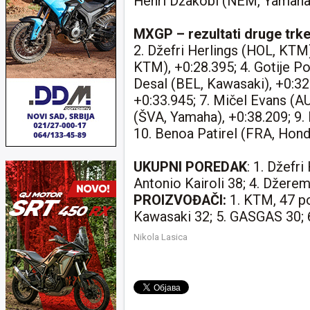
Henri Džakobi (NEM, Yamaha)
MXGP – rezultati druge trke
2. Džefri Herlings (HOL, KTM),
KTM), +0:28.395; 4. Gotije P
Desal (BEL, Kawasaki), +0:32
+0:33.945; 7. Mičel Evans (A
(ŠVA, Yamaha), +0:38.209; 9.
10. Benoa Patirel (FRA, Hond
UKUPNI POREDAK
: 1. Džefri
Antonio Kairoli 38; 4. Džeremi
PROIZVOĐAČI:
1. KTM, 47 po
Kawasaki 32; 5. GASGAS 30; 
Nikola Lasica