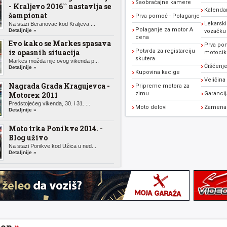
Saobraćajne kamere
- Kraljevo 2016`` nastavlja se
Kalenda
šampionat
Prva pomoć - Polaganje
Lekarski
Na stazi Beranovac kod Kraljeva ...
Polaganje za motor A
Detaljnije »
vozačku
cena
Evo kako se Markes spasava
Prva po
iz opasnih situacija
Potvrda za registarciju
motocikl
skutera
Markes možda nije ovog vikenda p...
Čišćenje
Detaljnije »
Kupovina kacige
Veličina
Nagrada Grada Kragujevca -
Pripreme motora za
Motorex 2011
zimu
Garanci
Predstojećeg vikenda, 30. i 31. ...
Moto delovi
Zamena 
Detaljnije »
Moto trka Ponikve 2014. -
Blog uživo
Na stazi Ponikve kod Užica u ned...
Detaljnije »