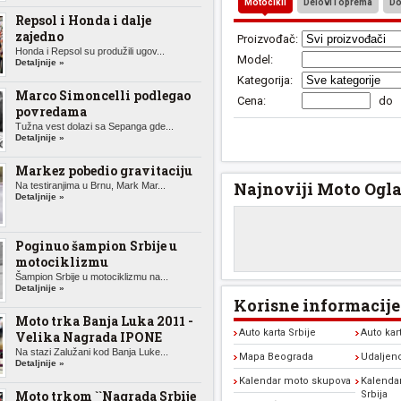
Motocikli
Delovi i oprema
Do
Repsol i Honda i dalje
zajedno
Proizvođač:
Honda i Repsol su produžili ugov...
Model:
Detaljnije »
Kategorija:
Marco Simoncelli podlegao
Cena:
do
povredama
Tužna vest dolazi sa Sepanga gde...
Detaljnije »
Markez pobedio gravitaciju
Najnoviji Moto Ogla
Na testiranjima u Brnu, Mark Mar...
Detaljnije »
Poginuo šampion Srbije u
motociklizmu
Šampion Srbije u motociklizmu na...
Detaljnije »
Korisne informacije
Moto trka Banja Luka 2011 -
Auto karta Srbije
Auto kar
Velika Nagrada IPONE
Na stazi Zalužani kod Banja Luke...
Mapa Beograda
Udaljen
Detaljnije »
Kalendar moto skupova
Kalendar
Moto trkom ``Nagrada Srbije
Srbija