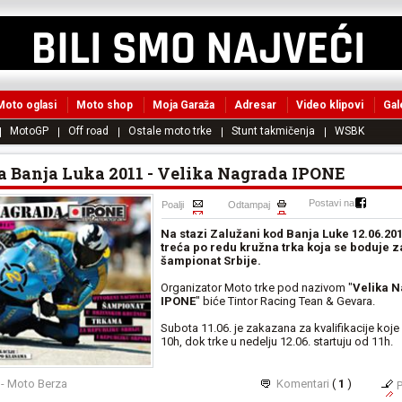
Moto oglasi
Moto shop
Moja Garaža
Adresar
Video klipovi
Gal
MotoGP
Off road
Ostale moto trke
Stunt takmičenja
WSBK
a Banja Luka 2011 - Velika Nagrada IPONE
Postavi na
Poalji
Odtampaj
Na stazi Zalužani kod Banja Luke 12.06.20
treća po redu kružna trka koja se boduje z
šampionat Srbije.
Organizator Moto trke pod nazivom "
Velika 
IPONE
" biće Tintor Racing Tean & Gevara.
Subota 11.06. je zakazana za kvalifikacije koje
10h, dok trke u nedelju 12.06. startuju od 11h.
 - Moto Berza
Komentari
(
1
)
P