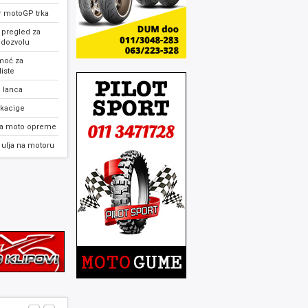
r motoGP trka
 pregled za
 dozvolu
moć za
iste
 lanca
 kacige
ja moto opreme
ulja na motoru