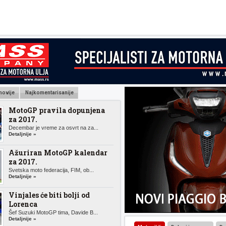
novije
Najkomentarisanije
MotoGP pravila dopunjena
za 2017.
Decembar je vreme za osvrt na za...
Detaljnije »
Ažuriran MotoGP kalendar
za 2017.
Svetska moto federacija, FIM, ob...
Detaljnije »
Vinjales će biti bolji od
Lorenca
Šef Suzuki MotoGP tima, Davide B...
Detaljnije »