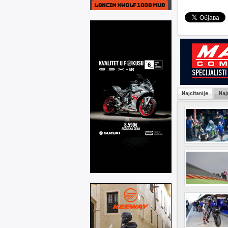
Najcitanije
Naj