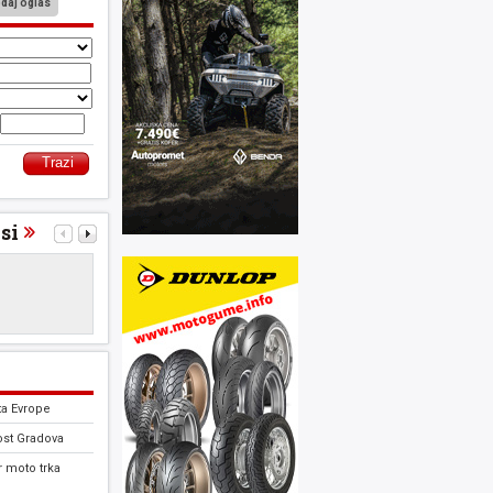
daj oglas
si
ta Evrope
ost Gradova
 moto trka