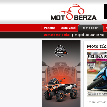
Početna
Moto vesti
Moto sport
Domaće moto trke
Moped Endurance Kup
Moto trk
Srđan Petrović