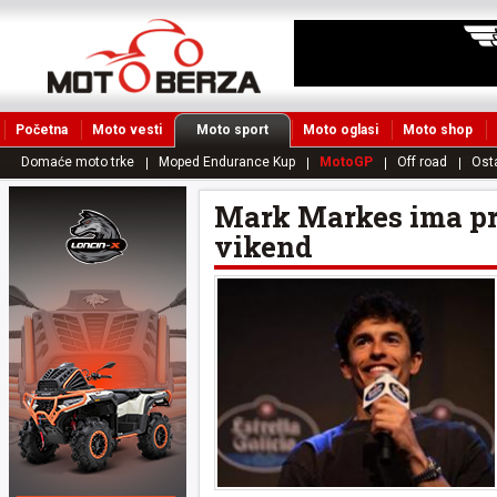
Početna
Moto vesti
Moto sport
Moto oglasi
Moto shop
Domaće moto trke
Moped Endurance Kup
MotoGP
Off road
Ost
Mark Markes ima pril
vikend