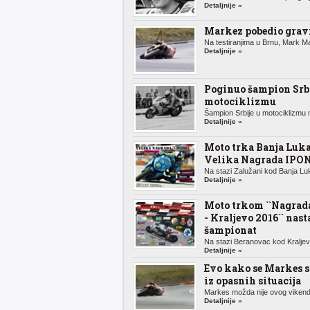
Detaljnije »
Markez pobedio gravi
Na testiranjima u Brnu, Mark Ma
Detaljnije »
Poginuo šampion Srbi
motociklizmu
Šampion Srbije u motociklizmu n
Detaljnije »
Moto trka Banja Luka
Velika Nagrada IPO
Na stazi Zalužani kod Banja Luk
Detaljnije »
Moto trkom ``Nagrada
- Kraljevo 2016`` nast
šampionat
Na stazi Beranovac kod Kraljeva
Detaljnije »
Evo kako se Markes 
iz opasnih situacija
Markes možda nije ovog vikenda
Detaljnije »