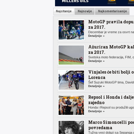
Najcitanije
Najnovije
Najkomentarisanije
MotoGP pravila dopu
za 2017.
Decembar je vreme za osvrt na 
Detaljnije »
Ažuriran MotoGP ka
za 2017.
Svetska moto federacija, FIM, o
Detaljnije »
Vinjales će biti bolji 
Lorenca
Šef Suzuki MotoGP tima, Davide
Detaljnije »
Repsol i Honda i dalje
zajedno
Honda i Repsol su produžili ugov
Detaljnije »
Marco Simoncelli po
povredama
Tužna vest dolazi sa Sepanga g