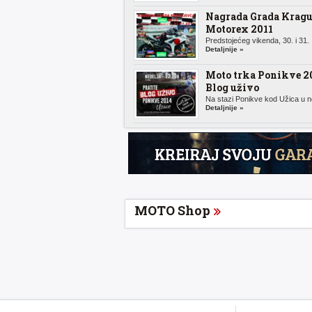
Nagrada Grada Kragu
Motorex 2011
Predstojećeg vikenda, 30. i 31. .
Detaljnije »
Moto trka Ponikve 20
Blog uživo
Na stazi Ponikve kod Užica u n
Detaljnije »
MOTO Shop