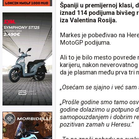
Španiji u premijernoj klasi
iznad 114 podijuma bivšeg 
iza Valentina Rosija.
Markes je pobeđivao na Heres
MotoGP podijuma.
Ali to je bilo mesto povrede 
karijeru, nakon neverovatnog p
da je plasman među prva tri n
„Osećam se sjajno i već sam 
„Prošle godine smo tamo osvo
godine dolazimo u potpuno dru
samopouzdanjem i dobrim rez
pozitivan zamah u Heresu.“