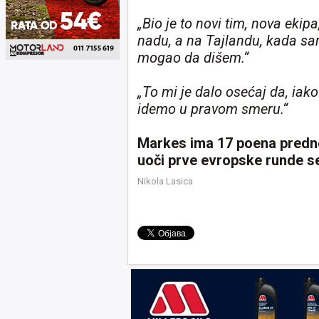
„Bio je to novi tim, nova ekipa
nadu, a na Tajlandu, kada s
mogao da dišem.“
„To mi je dalo osećaj da, iako
idemo u pravom smeru.“
Markes ima 17 poena predn
uoči prve evropske runde s
Nikola Lasica