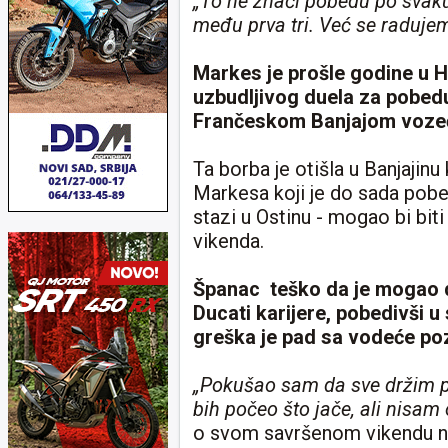
„To ne znači pobedu po svaku 
među prva tri. Već se radujem
Markes je prošle godine u 
uzbudljivog duela za pobed
Frančeskom Banjajom vozeći 
Ta borba je otišla u Banjajinu 
Markesa koji je do sada pob
stazi u Ostinu - mogao bi bit
vikenda.
Španac teško da je mogao da
Ducati karijere, pobedivši 
greška je pad sa vodeće pozi
„Pokušao sam da sve držim 
bih počeo što jače, ali nisa
o svom savršenom vikendu na