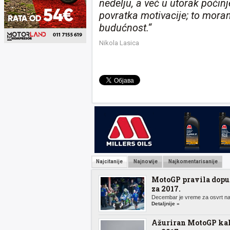
nedelju, a već u utorak počin
povratka motivacije; to moram
budućnost.“
Nikola Lasica
Najcitanije
Najnovije
Najkomentarisanije
MotoGP pravila dopu
za 2017.
Decembar je vreme za osvrt na 
Detaljnije »
Ažuriran MotoGP ka