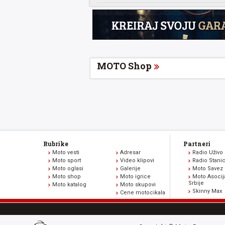
MOTO Shop
Rubrike
Partneri
Moto vesti
Adresar
Radio Uživo
Moto sport
Video klipovi
Radio Stani
Moto oglasi
Galerije
Moto Savez 
Moto shop
Moto igrice
Moto Asocij
Srbije
Moto katalog
Moto skupovi
Skinny Max
Cene motocikala