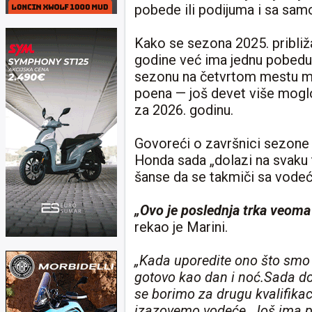
pobede ili podijuma i sa sa
Kako se sezona 2025. pribli
godine već ima jednu pobedu u
sezonu na četvrtom mestu me
poena — još devet više moglo
za 2026. godinu.
Govoreći o završnici sezone u
Honda sada „dolazi na svaku 
šanse da se takmiči sa vode
„Ovo je poslednja trka veoma d
rekao je Marini.
„Kada uporedite ono što smo u
gotovo kao dan i noć.Sada d
se borimo za drugu kvalifik
izazovemo vodeće. Još ima p