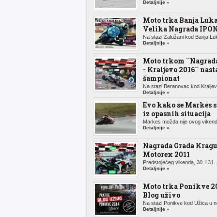
Detaljnije »
Moto trka Banja Luka
Velika Nagrada IPO
Na stazi Zalužani kod Banja Luk
Detaljnije »
Moto trkom ``Nagrada
- Kraljevo 2016`` nast
šampionat
Na stazi Beranovac kod Kraljeva
Detaljnije »
Evo kako se Markes 
iz opasnih situacija
Markes možda nije ovog vikenda
Detaljnije »
Nagrada Grada Kragu
Motorex 2011
Predstojećeg vikenda, 30. i 31. .
Detaljnije »
Moto trka Ponikve 20
Blog uživo
Na stazi Ponikve kod Užica u n
Detaljnije »