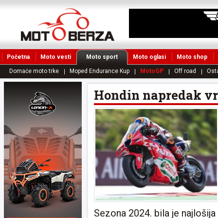
Početna
Moto vesti
Moto sport
Moto oglasi
Moto shop
Domaće moto trke
Moped Endurance Kup
MotoGP
Off road
Ost
Hondin napredak vra
Sezona 2024. bila je najlošij