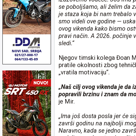
se poboljšamo, ali želim da 
je staza koja bi nam trebalo
smo videli ove godine — uska
ovog vikenda kako bismo ostvar
pravi način. A 2026. počinje
sledi.“
Njegov timski kolega Đoan Mi
pratile okolnosti zbog tehni
„vratila motivaciju“.
„Naš cilj ovog vikenda je d
popravili brzinu i znam da mo
je Mir.
„Ima još dosta posla jer će s
završi godinu na najbolji mo
Naravno, kada se jedno završ