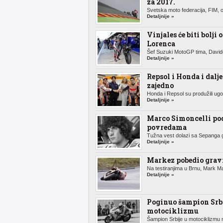
za 2017.
Svetska moto federacija, FIM, o
Detaljnije »
Vinjales će biti bolji 
Lorenca
Šef Suzuki MotoGP tima, Davide
Detaljnije »
Repsol i Honda i dalje
zajedno
Honda i Repsol su produžili ugov
Detaljnije »
Marco Simoncelli po
povredama
Tužna vest dolazi sa Sepanga g
Detaljnije »
Markez pobedio gravi
Na testiranjima u Brnu, Mark Ma
Detaljnije »
Poginuo šampion Srbi
motociklizmu
Šampion Srbije u motociklizmu n