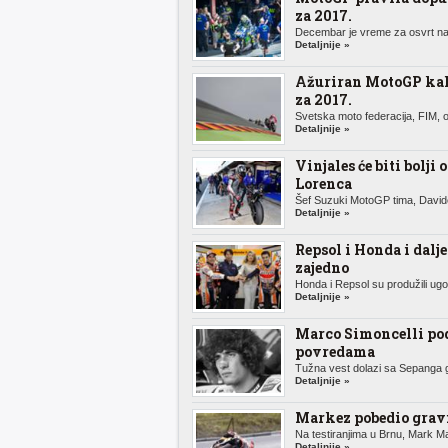
za 2017.
Decembar je vreme za osvrt na 
Detaljnije »
Ažuriran MotoGP ka
za 2017.
Svetska moto federacija, FIM, o
Detaljnije »
Vinjales će biti bolji 
Lorenca
Šef Suzuki MotoGP tima, Davide
Detaljnije »
Repsol i Honda i dalje
zajedno
Honda i Repsol su produžili ugov
Detaljnije »
Marco Simoncelli po
povredama
Tužna vest dolazi sa Sepanga g
Detaljnije »
Markez pobedio gravi
Na testiranjima u Brnu, Mark Ma
Detaljnije »