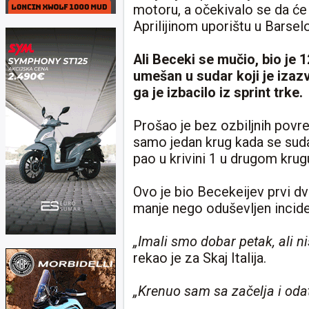
motoru, a očekivalo se da će 
Aprilijinom uporištu u Barselo
Ali Beceki se mučio, bio je 1
umešan u sudar koji je izazv
ga je izbacilo iz sprint trke.
Prošao je bez ozbiljnih povred
samo jedan krug kada se sud
pao u krivini 1 u drugom krug
Ovo je bio Becekeijev prvi dv
manje nego oduševljen incide
„Imali smo dobar petak, ali n
rekao je za Skaj Italija.
„Krenuo sam sa začelja i odat