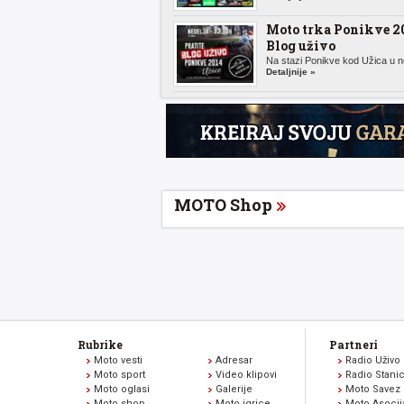
Moto trka Ponikve 20
Blog uživo
Na stazi Ponikve kod Užica u n
Detaljnije »
MOTO Shop
Rubrike
Partneri
Moto vesti
Adresar
Radio Uživo
Moto sport
Video klipovi
Radio Stani
Moto oglasi
Galerije
Moto Savez 
Moto shop
Moto igrice
Moto Asocij