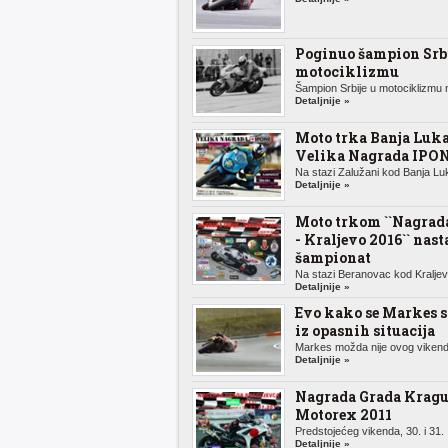
Poginuo šampion Srbi
motociklizmu
Šampion Srbije u motociklizmu n
Detaljnije »
Moto trka Banja Luka
Velika Nagrada IPO
Na stazi Zalužani kod Banja Luk
Detaljnije »
Moto trkom ``Nagrada
- Kraljevo 2016`` nast
šampionat
Na stazi Beranovac kod Kraljeva
Detaljnije »
Evo kako se Markes 
iz opasnih situacija
Markes možda nije ovog vikenda
Detaljnije »
Nagrada Grada Kragu
Motorex 2011
Predstojećeg vikenda, 30. i 31. .
Detaljnije »