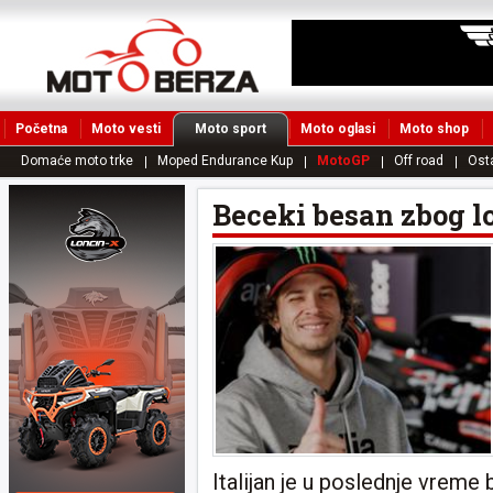
Početna
Moto vesti
Moto sport
Moto oglasi
Moto shop
Domaće moto trke
Moped Endurance Kup
MotoGP
Off road
Ost
Beceki besan zbog l
Italijan je u poslednje vreme