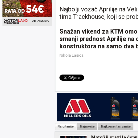
Najbolji vozač Aprilije na Vel
tima Trackhouse, koji se pr
Snažan vikend za KTM omog
smanji prednost Aprilije n
konstruktora na samo dva 
Nikola Lasica
Najcitanije
Najnovije
Najkomentarisanije
MotoGP pravila dopu