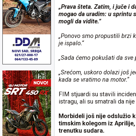
„Prava šteta. Zatim, i juče i
mogao da uradim: u sprintu su
mogli da vidite.“
„Ponovo smo propustili brzi kr
je ispalo.“
„Sada ćemo pokušati da sve p
„Srećom, uskoro dolazi još j
kada se vratimo na motor.“
FIM stjuardi su stavili incid
istragu, ali su smatrali da nij
Morbideli još nije odslužio
timskim kolegom iz Aprilije
trenutku sudara.