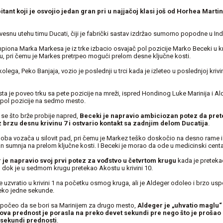
itant koji je osvojio jedan gran pri u najjačoj klasi još od Horhea Marti
vesnu utehu timu Ducati, čiji je fabrički sastav izdržao sumorno popodne u Ind
iona Marka Markesa je iz trke izbacio osvajač pol pozicije Marko Beceki u kri
 pri čemu je Markes pretrpeo mogući prelom desne ključne kosti.
olega, Peko Banjaja, vozio je poslednji u trci kada je izleteo u poslednjoj kri
sta je poveo trku sa pete pozicije na mreži, ispred Hondinog Luke Marinija i Al
 pol pozicije na sedmo mesto.
se što brže probije napred,
Beceki je napravio ambiciozan potez da pre
brzu desnu krivinu 7 i ostvario kontakt sa zadnjim delom Ducatija
.
 oba vozača u silovit pad, pri čemu je Markez teško doskočio na desno rame i
n sumnja na prelom ključne kosti. I Beceki je morao da ode u medicinski centa
 je napravio svoj prvi potez za vođstvo u četvrtom krugu
kada je pretekao
, dok je u sedmom krugu pretekao Akostu u krivini 10.
 uzvratio u krivini 1 na početku osmog kruga, ali je Aldeger odoleo i brzo usp
eko jedne sekunde.
 počeo da se bori sa Marinijem za drugo mesto,
Aldeger je „uhvatio maglu“
ova prednost je porasla na preko devet sekundi pre nego što je prošao k
sekundi prednosti
.