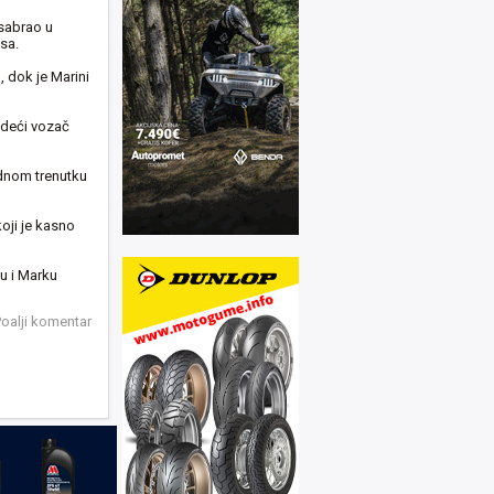
 sabrao u
sa.
 dok je Marini
odeći vozač
ednom trenutku
koji je kasno
ju i Marku
oalji komentar