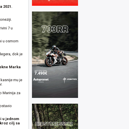
na 2021.
oneziji.
vini 7 u
vini u osmom
degera, dok je
tekne Marka
 kasnije mu je
r.
 Marinija za
ostavio
 i u jednom
roz cilj sa