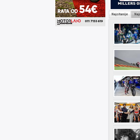
Najcitanije
Naj