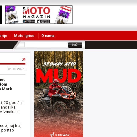
erije
Moto igrice
O nama
o
05.10.2025.
er,
adom
n Mark
.
i, 20-godišnji
Mandalika,
e izmakla i
eljnoj trci,
e postao