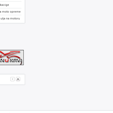
 kacige
ja moto opreme
ulja na motoru