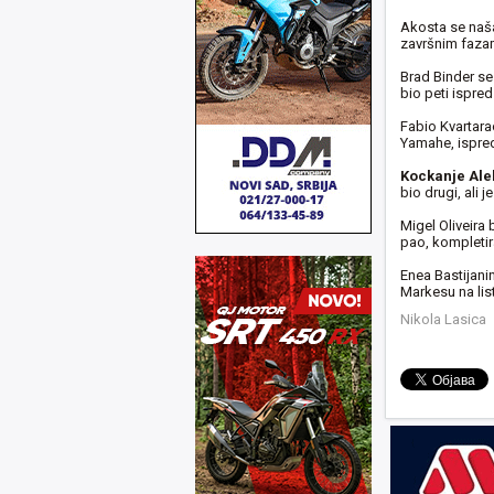
Akosta se naša
završnim faza
Brad Binder se
bio peti ispre
Fabio Kvartara
Yamahe, ispred
Kockanje Ale
bio drugi, ali 
Migel Oliveira 
pao, kompletira
Enea Bastijanin
Markesu na list
Nikola Lasica