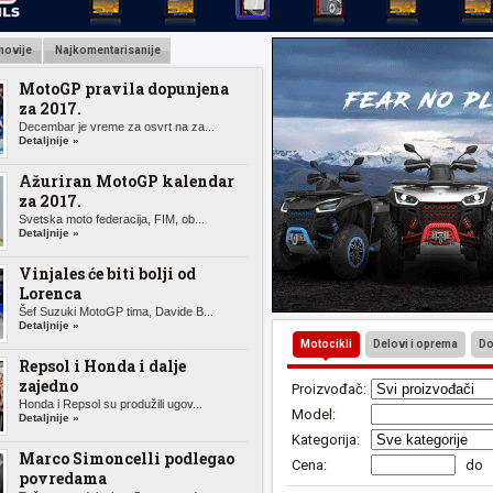
novije
Najkomentarisanije
MotoGP pravila dopunjena
za 2017.
Decembar je vreme za osvrt na za...
Detaljnije »
Ažuriran MotoGP kalendar
za 2017.
Svetska moto federacija, FIM, ob...
Detaljnije »
Vinjales će biti bolji od
Lorenca
Šef Suzuki MotoGP tima, Davide B...
Detaljnije »
Motocikli
Delovi i oprema
Do
Repsol i Honda i dalje
zajedno
Proizvođač:
Honda i Repsol su produžili ugov...
Model:
Detaljnije »
Kategorija:
Marco Simoncelli podlegao
Cena:
do
povredama