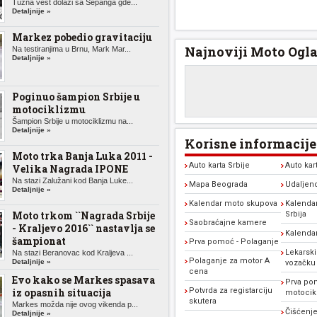
Tužna vest dolazi sa Sepanga gde...
Detaljnije »
Markez pobedio gravitaciju
Najnoviji Moto Ogla
Na testiranjima u Brnu, Mark Mar...
Detaljnije »
Poginuo šampion Srbije u
motociklizmu
Šampion Srbije u motociklizmu na...
Detaljnije »
Korisne informacije
Moto trka Banja Luka 2011 -
Auto karta Srbije
Auto kar
Velika Nagrada IPONE
Na stazi Zalužani kod Banja Luke...
Mapa Beograda
Udaljen
Detaljnije »
Kalendar moto skupova
Kalendar
Moto trkom ``Nagrada Srbije
Srbija
Saobraćajne kamere
- Kraljevo 2016`` nastavlja se
Kalenda
šampionat
Prva pomoć - Polaganje
Lekarski
Na stazi Beranovac kod Kraljeva ...
Polaganje za motor A
Detaljnije »
vozačku
cena
Evo kako se Markes spasava
Prva po
iz opasnih situacija
Potvrda za registarciju
motocikl
skutera
Markes možda nije ovog vikenda p...
Čišćenje
Detaljnije »