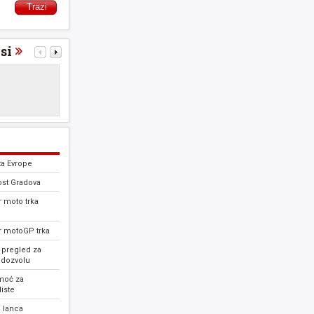
si
ta Evrope
ost Gradova
 moto trka
r motoGP trka
 pregled za
 dozvolu
moć za
iste
 lanca