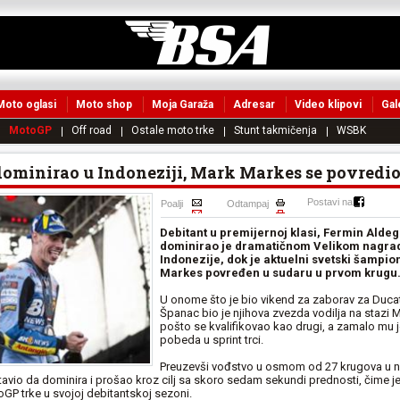
Moto oglasi
Moto shop
Moja Garaža
Adresar
Video klipovi
Gal
MotoGP
Off road
Ostale moto trke
Stunt takmičenja
WSBK
dominirao u Indoneziji, Mark Markes se povredi
Postavi na
Poalji
Odtampaj
Debitant u premijernoj klasi, Fermin Aldeg
dominirao je dramatičnom Velikom nagr
Indonezije, dok je aktuelni svetski šampio
Markes povređen u sudaru u prvom krugu
U onome što je bio vikend za zaborav za Ducat
Španac bio je njihova zvezda vodilja na stazi 
pošto se kvalifikovao kao drugi, a zamalo mu j
pobeda u sprint trci.
Preuzevši vođstvo u osmom od 27 krugova u ned
tavio da dominira i prošao kroz cilj sa skoro sedam sekundi prednosti, čime j
P trke u svojoj debitantskoj sezoni.