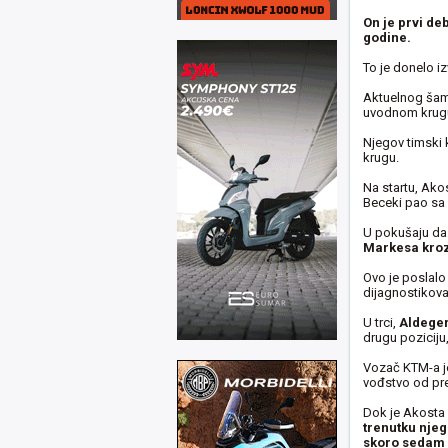
On je prvi deb
godine.
To je donelo iz
Aktuelnog šamp
uvodnom krugu,
Njegov timski k
krugu.
Na startu, Ako
Beceki pao sa
U pokušaju da 
Markesa kroz 
Ovo je poslalo
dijagnostikova
U trci,
Aldeger
drugu poziciju
Vozač KTM-a je
vođstvo od pr
Dok je Akosta
trenutku njeg
skoro sedam 