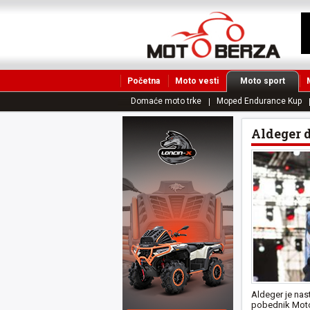
Početna
Moto vesti
Moto sport
Domaće moto trke
Moped Endurance Kup
Aldeger 
Aldeger je nas
pobednik MotoG