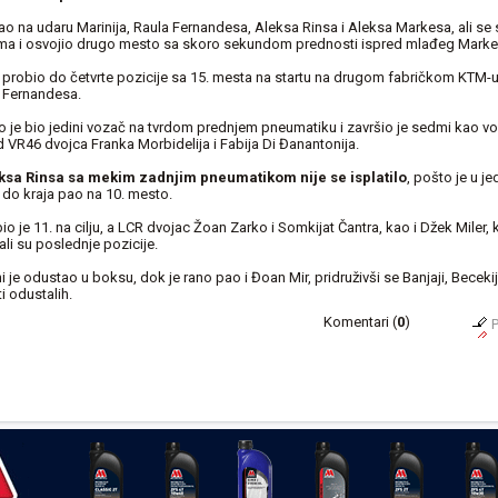
o na udaru Marinija, Raula Fernandesa, Aleksa Rinsa i Aleksa Markesa, ali se
ma i osvojio drugo mesto sa skoro sekundom prednosti ispred mlađeg Marke
 probio do četvrte pozicije sa 15. mesta na startu na drugom fabričkom KTM-u,
d Fernandesa.
o je bio jedini vozač na tvrdom prednjem pneumatiku i završio je sedmi kao v
 VR46 dvojca Franka Morbidelija i Fabija Di Đanantonija.
ksa Rinsa sa mekim zadnjim pneumatikom nije se isplatilo
, pošto je u j
je do kraja pao na 10. mesto.
bio je 11. na cilju, a LCR dvojac Žoan Zarko i Somkijat Čantra, kao i Džek Miler, 
li su poslednje pozicije.
i je odustao u boksu, dok je rano pao i Đoan Mir, pridruživši se Banjaji, Beceki
i odustalih.
Komentari (
0
)
P