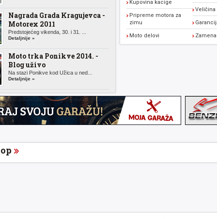
Kupovina kacige
Veličina
Nagrada Grada Kragujevca -
Pripreme motora za
Motorex 2011
zimu
Garanci
Predstojećeg vikenda, 30. i 31. ...
Moto delovi
Zamena 
Detaljnije »
Moto trka Ponikve 2014. -
Blog uživo
Na stazi Ponikve kod Užica u ned...
Detaljnije »
op