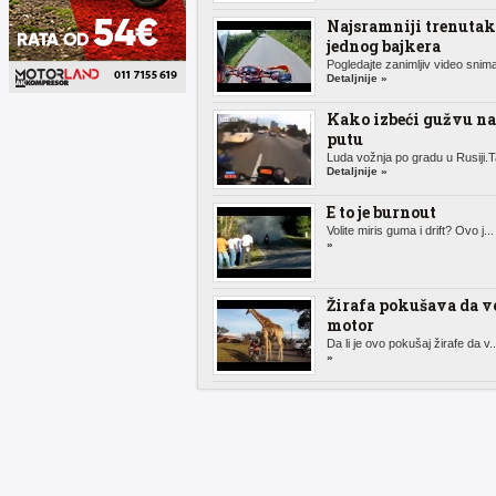
Najsramniji trenutak
jednog bajkera
Pogledajte zanimljiv video snima
Detaljnije »
Kako izbeći gužvu na
putu
Luda vožnja po gradu u Rusiji.Ta
Detaljnije »
E to je burnout
Volite miris guma i drift? Ovo j..
»
Žirafa pokušava da v
motor
Da li je ovo pokušaj žirafe da v.
»