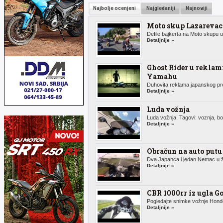
Najbolje ocenjeni
Najgledaniji
Najnoviji
Moto skup Lazarevac
Defile bajkerta na Moto skupu u 
Detaljnije »
Ghost Rider u reklam
Yamahu
Duhovita reklama japanskog pro
Detaljnije »
Luda vožnja
Luda vožnja. Tagovi: voznja, bor
Detaljnije »
Obračun na auto putu
Dva Japanca i jedan Nemac u ž
Detaljnije »
CBR 1000rr iz ugla G
Pogledajte snimke vožnje Honde
Detaljnije »