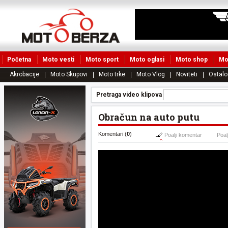
Početna
Moto vesti
Moto sport
Moto oglasi
Moto shop
Mo
Akrobacije
Moto Skupovi
Moto trke
Moto Vlog
Noviteti
Ostalo
Pretraga video klipova
Obračun na auto putu
Komentari (
0
)
Poalji komentar
Poalj