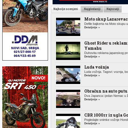
Najbolje ocenjeni
Najgledaniji
Najnoviji
Moto skup Lazarevac
Defile bajkerta na Moto skupu u 
Detaljnije »
Ghost Rider u reklam
Yamahu
Duhovita reklama japanskog pro
Detaljnije »
Luda vožnja
Luda vožnja. Tagovi: voznja, bor
Detaljnije »
Obračun na auto putu
Dva Japanca i jedan Nemac u ž
Detaljnije »
CBR 1000rr iz ugla G
Pogledajte snimke vožnje Honde
Detaljnije »