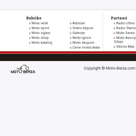
Rubrike
Partneri
Moto vesti
Adresar
Radio Uživo
Moto sport
Video klipovi
Radio Stani
Moto oglasi
Galerije
Moto Savez 
Moto shop
Moto igrice
Moto Asocij
Srbije
Moto katalog
Moto skupovi
Skinny Max
Cene motocikala
Copyright © Moto-Berza.com 