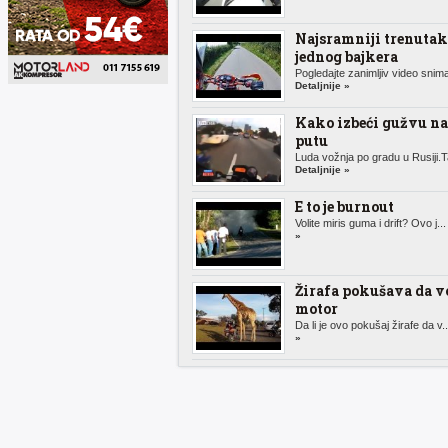
Najsramniji trenutak
jednog bajkera
Pogledajte zanimljiv video snima
Detaljnije »
Kako izbeći gužvu na
putu
Luda vožnja po gradu u Rusiji.Ta
Detaljnije »
E to je burnout
Volite miris guma i drift? Ovo j..
»
Žirafa pokušava da v
motor
Da li je ovo pokušaj žirafe da v.
»