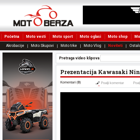
Početna
Moto vesti
Moto sport
Moto oglasi
Moto shop
Mo
Akrobacije
Moto Skupovi
Moto trke
Moto Vlog
Noviteti
Ostal
Pretraga video klipova
Prezentacija Kawasaki Nin
Komentari (
0
)
Poalji komentar
Poalj