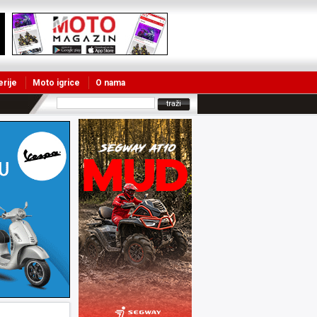
erije
Moto igrice
O nama