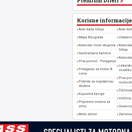
Premium Dileri
Korisne informacije
Auto karta Srbije
Auto kar
Mapa Beograda
Udaljen
Kalendar moto skupova
Kalendar
Srbija
Saobraćajne kamere
Kalenda
Prva pomoć - Polaganje
Lekarski
Polaganje za motor A
vozačku
cena
Prva po
Potvrda za registarciju
motocikl
skutera
Čišćenje
Kupovina kacige
Veličina
Pripreme motora za
zimu
Garanci
Moto delovi
Zamena 