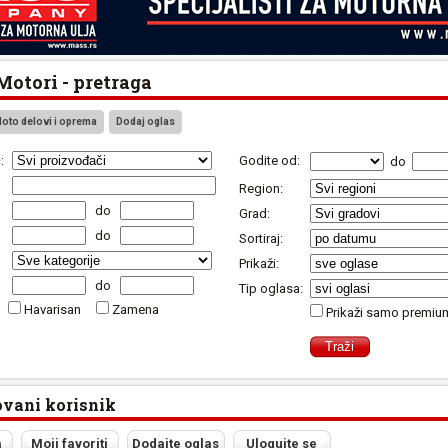
otori - pretraga
oto delovi i oprema
Dodaj oglas
:
Godite od:
do
Region:
do
Grad:
do
Sortiraj:
Prikaži:
do
Tip oglasa:
Havarisan
Zamena
Prikaži samo premiu
ovani korisnik
a
Moji favoriti
Dodajte oglas
Ulogujte se