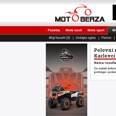
Početna
Moto vesti
Moto sport
Mo
Moji favoriti (0)
Dodajte oglas
Pomoć
Polovni 
Karlovci
Nema rezulta
Za zadati kriter
pretrage i poku