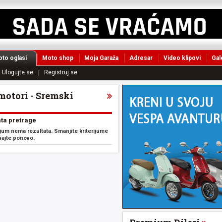
to oglasi
Moto shop
Moja Garaža
Adresar
Video klipovi
Gal
Ulogujte se
Registruj se
motori - Sremski
ta pretrage
ijum nema rezultata. Smanjite kriterijume
šajte ponovo.