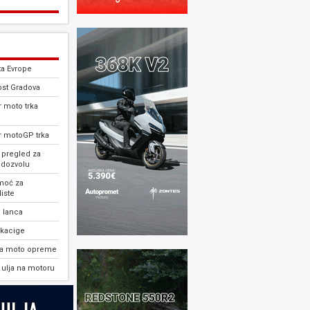
ta Evrope
ost Gradova
 moto trka
r motoGP trka
 pregled za
 dozvolu
moć za
iste
 lanca
 kacige
ja moto opreme
ulja na motoru