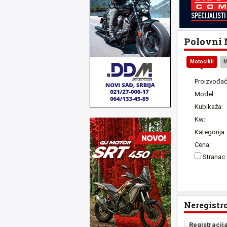
Polovni M
Motocikli
M
Proizvođač
Model:
Kubikaža:
Kw:
Kategorija:
Cena:
Stranac
Neregistr
Registracij