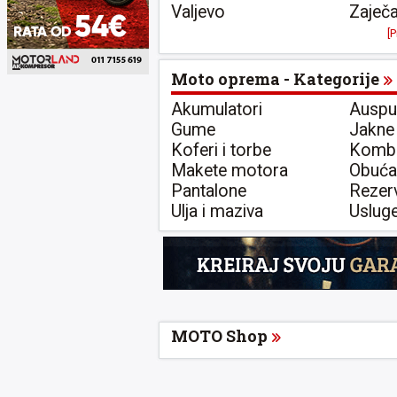
Valjevo
Zaječa
[P
Moto oprema - Kategorije
Akumulatori
Auspu
Gume
Jakne
Koferi i torbe
Kombi
Makete motora
Obuća
Pantalone
Rezerv
Ulja i maziva
Uslug
MOTO Shop