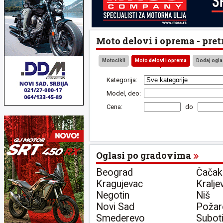
Moto delovi i oprema - pret
Motocikli
Moto delovi i oprema
Dodaj ogla
Kategorija:
Model, deo:
Cena:
do
Oglasi po gradovima
Beograd
Čačak
Kragujevac
Kralje
Negotin
Niš
Novi Sad
Požar
Smederevo
Subot