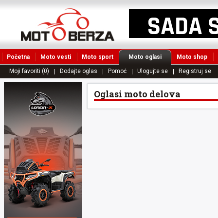
Početna
Moto vesti
Moto sport
Moto oglasi
Moto shop
Moji favoriti (0)
Dodajte oglas
Pomoć
Ulogujte se
Registruj se
Oglasi moto delova