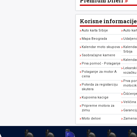
Premium Dileri
Korisne informacije
Auto karta Srbije
Auto kar
Mapa Beograda
Udaljen
Kalendar moto skupova
Kalendar
Srbija
Saobraćajne kamere
Kalenda
Prva pomoć - Polaganje
Lekarski
Polaganje za motor A
vozačku
cena
Prva po
Potvrda za registarciju
motocikl
skutera
Čišćenje
Kupovina kacige
Veličina
Pripreme motora za
zimu
Garanci
Moto delovi
Zamena 