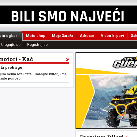
to oglasi
Moto shop
Moja Garaža
Adresar
Video klipovi
Gal
Ulogujte se
Registruj se
motori - Kać
ta pretrage
ijum nema rezultata. Smanjite kriterijume
šajte ponovo.