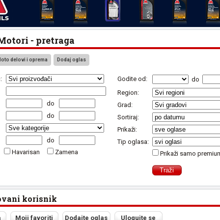
otori - pretraga
oto delovi i oprema
Dodaj oglas
:
Godite od:
do
Region:
do
Grad:
do
Sortiraj:
Prikaži:
do
Tip oglasa:
Havarisan
Zamena
Prikaži samo premiu
ovani korisnik
a
Moji favoriti
Dodajte oglas
Ulogujte se