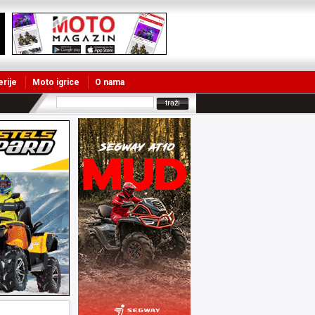
erije
Moto igrice
O nama