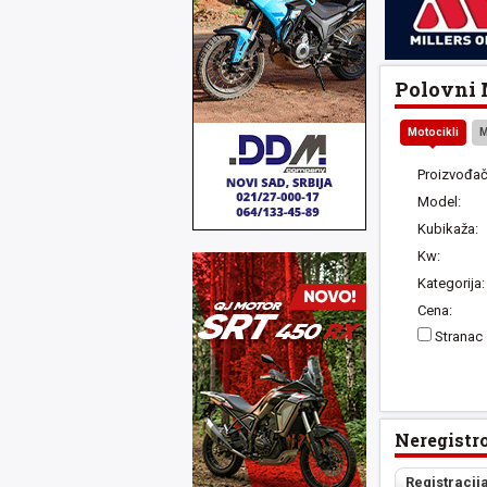
Polovni M
Motocikli
M
Proizvođač
Model:
Kubikaža:
Kw:
Kategorija:
Cena:
Stranac
Neregistr
Registracij