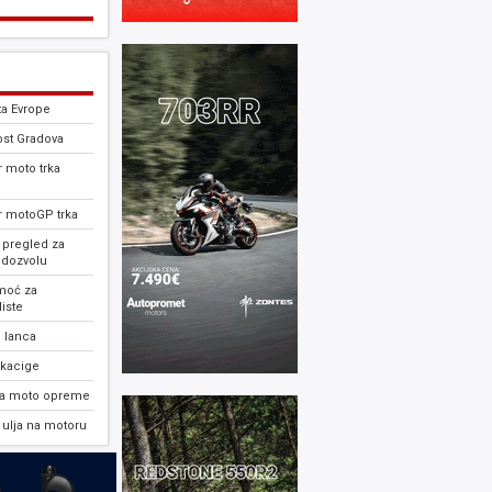
ta Evrope
ost Gradova
 moto trka
r motoGP trka
 pregled za
 dozvolu
moć za
iste
 lanca
 kacige
ja moto opreme
ulja na motoru