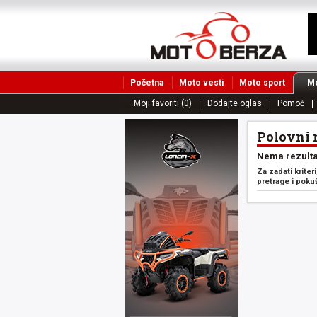
Početna
Moto vesti
Moto sport
Mo
Moji favoriti (0)
Dodajte oglas
Pomoć
Polovni 
Nema rezulta
Za zadati kriter
pretrage i poku