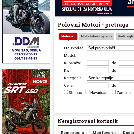
Polovni Motori - pretraga
Motocikli
Moto delovi i oprema
Dodaj ogla
Proizvođač:
Model:
Kubikaža:
do
Kw:
do
Kategorija:
Cena:
do
Stranac
Havarisan
Zamena
Neregistrovani korisnik
Registracija
Moji favoriti
Dodaj