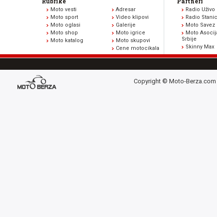
Rubrike
Partneri
Moto vesti
Adresar
Radio Uživo
Moto sport
Video klipovi
Radio Stani
Moto oglasi
Galerije
Moto Savez 
Moto shop
Moto igrice
Moto Asocij
Srbije
Moto katalog
Moto skupovi
Skinny Max
Cene motocikala
Copyright © Moto-Berza.com 