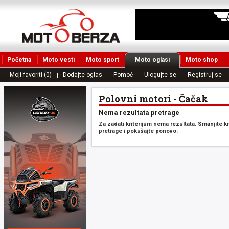
Početna
Moto vesti
Moto sport
Moto oglasi
Moto shop
Moji favoriti (0)
Dodajte oglas
Pomoć
Ulogujte se
Registruj se
Polovni motori - Čačak
Nema rezultata pretrage
Za zadati kriterijum nema rezultata. Smanjite k
pretrage i pokušajte ponovo.