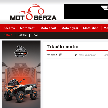
Početna
Moto vesti
Moto sport
Moto oglasi
Moto shop
Mo
Ostalo
Pazzle
Trke
Trkački motor
Komentari (
0
)
Poalji komentar
Poalj