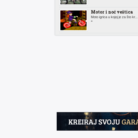
Motor i noć veštica
Moto igrica u kojoj je za što kr..
»