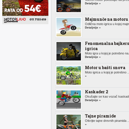
Detaljnije »
Majmunče na motoru
Odlična moto igrica u kojoj majm
Detaljnije »
Fenomenalna bajker
igrica
Moto igra u kojoj je potrebno na.
Detaljnije »
Motor u bašti snova
Moto igrica u kojoj je potrebno .
»
Kaskader 2
Okušajte se kao vozač kaskader
Detaljnije »
Tajne piramide
Otkrijte tajne drevnih piramida .
»