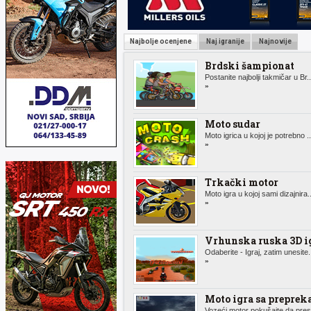
Najbolje ocenjene
Naj igranije
Najnovije
Brdski šampionat
Postanite najbolji takmičar u Br.
»
Moto sudar
Moto igrica u kojoj je potrebno .
»
Trkački motor
Moto igra u kojoj sami dizajnira.
»
Vrhunska ruska 3D i
Odaberite - Igraj, zatim unesite.
»
Moto igra sa prepre
Vozeći motor pokušajte da pres