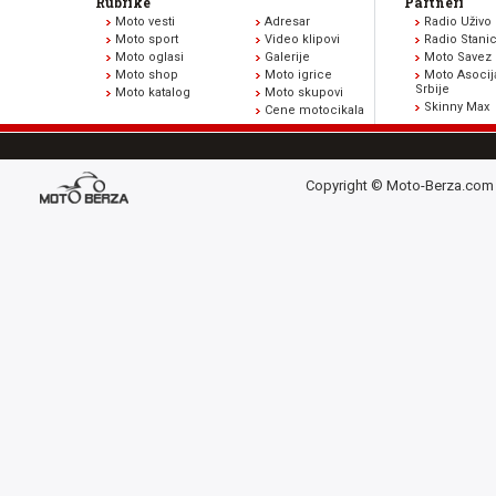
Rubrike
Partneri
Moto vesti
Adresar
Radio Uživo
Moto sport
Video klipovi
Radio Stani
Moto oglasi
Galerije
Moto Savez 
Moto shop
Moto igrice
Moto Asocij
Srbije
Moto katalog
Moto skupovi
Skinny Max
Cene motocikala
Copyright © Moto-Berza.com 