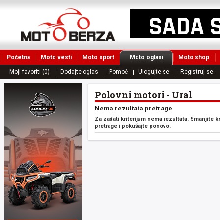
Početna
Moto vesti
Moto sport
Moto oglasi
Moto shop
Moji favoriti (0)
Dodajte oglas
Pomoć
Ulogujte se
Registruj se
Polovni motori - Ural
Nema rezultata pretrage
Za zadati kriterijum nema rezultata. Smanjite k
pretrage i pokušajte ponovo.