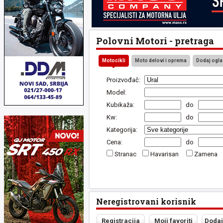
Polovni Motori - pretraga
Motocikli
Moto delovi i oprema
Dodaj ogla
Proizvođač:
Model:
Kubikaža:
do
Kw:
do
Kategorija:
Cena:
do
Stranac
Havarisan
Zamena
Neregistrovani korisnik
Registracija
Moji favoriti
Dodaj