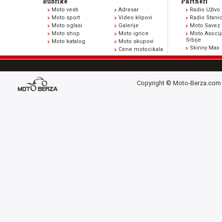
Rubrike
Partneri
Moto vesti
Adresar
Radio Uživo
Moto sport
Video klipovi
Radio Stani
Moto oglasi
Galerije
Moto Savez 
Moto shop
Moto igrice
Moto Asocij
Srbije
Moto katalog
Moto skupovi
Skinny Max
Cene motocikala
Copyright © Moto-Berza.com 