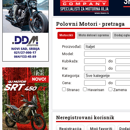
Polovni Motori - pretraga
Motocikli
Moto delovi i oprema
Dodaj ogla
Proizvođač:
Model:
Kubikaža:
do
Kw:
do
Kategorija:
Cena:
do
Stranac
Havarisan
Zamena
Neregistrovani korisnik
Registracija
Moji favoriti
Dodaj