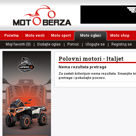
Početna
Moto vesti
Moto sport
Moto oglasi
Moto shop
Moji favoriti (0)
Dodajte oglas
Pomoć
Ulogujte se
Registruj se
Polovni motori - Italjet
Nema rezultata pretrage
Za zadati kriterijum nema rezultata. Smanjite k
pretrage i pokušajte ponovo.