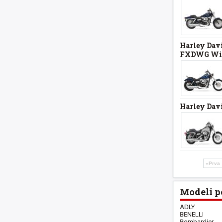
Harley Dav
FXDWG Wid
Harley Davi
«Prva
Modeli p
ADLY
BENELLI
Bombardier