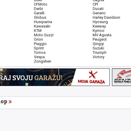
CFMoto
CPI
Derbi
Ducati
Garelli
Generic
Globus
Harley Davidson
Husqvarna
Hyosung
Kawasaki
Keeway
KTM
Kymco
Moto Guzzi
MV Agusta
Orion
Peugeot
Piaggio
Qingqi
Sprint
Suzuki
Tomos
Triumph
Vespa
Victory
Zongshen
hop