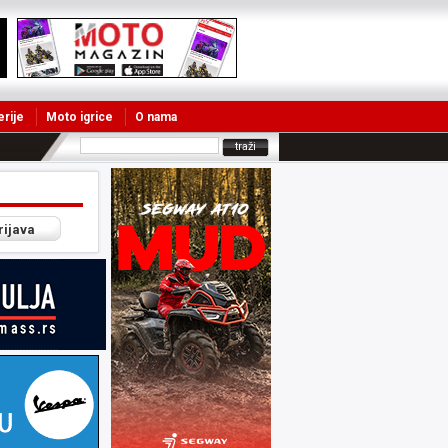
erije
Moto igrice
O nama
rijava