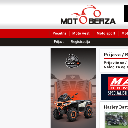
Početna
Moto vesti
Moto sport
Mot
Prijava
Registracija
Prijava / 
Prijavite se /
Nalog za oglas
Harley Davi