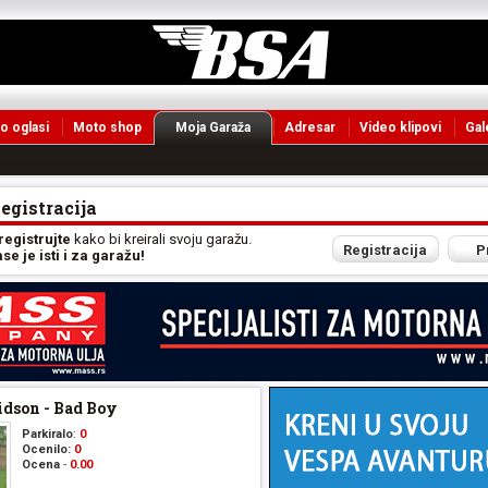
o oglasi
Moto shop
Moja Garaža
Adresar
Video klipovi
Gal
Registracija
 registrujte
kako bi kreirali svoju garažu.
Registracija
P
e je isti i za garažu!
dson - Bad Boy
Parkiralo
:
0
Ocenilo:
0
Ocena
-
0.00