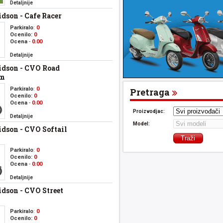
Detaljnije
dson - Cafe Racer
Parkiralo
:
0
Ocenilo:
0
Ocena
-
0.00
Detaljnije
idson - CVO Road
om
Parkiralo
:
0
Pretraga
Ocenilo:
0
Ocena
-
0.00
Proizvodjac:
Detaljnije
Model:
dson - CVO Softail
Parkiralo
:
0
Ocenilo:
0
Ocena
-
0.00
Detaljnije
dson - CVO Street
Parkiralo
:
0
Ocenilo:
0