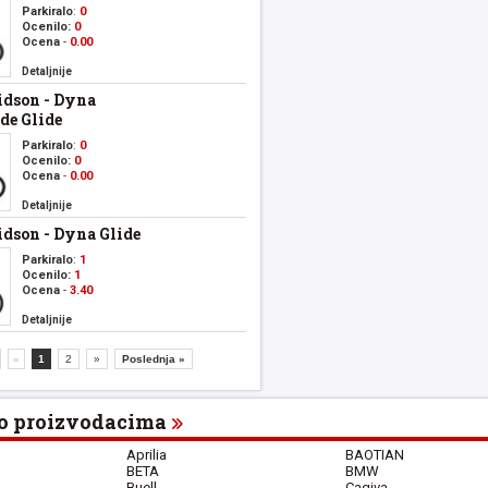
Parkiralo
:
0
Ocenilo:
0
Ocena
-
0.00
Detaljnije
idson - Dyna
e Glide
Parkiralo
:
0
Ocenilo:
0
Ocena
-
0.00
Detaljnije
dson - Dyna Glide
Parkiralo
:
1
Ocenilo:
1
Ocena
-
3.40
Detaljnije
«
1
2
»
Poslednja »
o proizvodacima
Aprilia
BAOTIAN
BETA
BMW
Buell
Cagiva