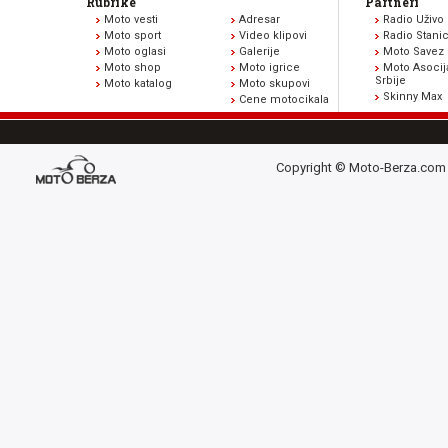
Rubrike
Partneri
Moto vesti
Adresar
Radio Uživo
Moto sport
Video klipovi
Radio Stani
Moto oglasi
Galerije
Moto Savez 
Moto shop
Moto igrice
Moto Asocij
Srbije
Moto katalog
Moto skupovi
Skinny Max
Cene motocikala
Copyright © Moto-Berza.com 