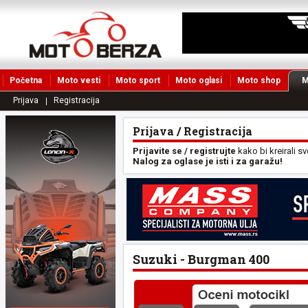
Početna
Moto vesti
Moto sport
Moto oglasi
Moto shop
M
Prijava
Registracija
Prijava / Registracija
Prijavite se / registrujte
kako bi kreirali s
Nalog za oglase je isti i za garažu!
Suzuki - Burgman 400