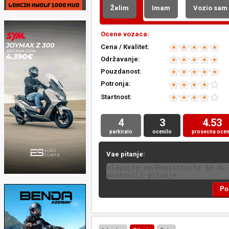
Želim
Imam
Vozio sam
Ocene vozaca:
Cena / Kvalitet:
Održavanje:
Pouzdanost:
Potronja:
Startnost:
4
3
4.53
parkiralo
ocenilo
prosecna oce
Vae pitanje: