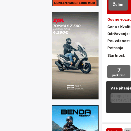
Želim
Ocene vozac
Cena / Kvalit
Održavanje:
Pouzdanost:
Potronja:
Startnost:
7
parkiralo
Vae pitanje