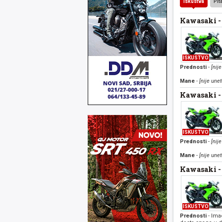
Iskustva
Pit
Kawasaki -
ISKUSTVO
Prednosti
-
[nije
Mane
-
[nije unet
Kawasaki -
ISKUSTVO
Prednosti
-
[nije
Mane
-
[nije unet
Kawasaki -
ISKUSTVO
Prednosti
- Ima