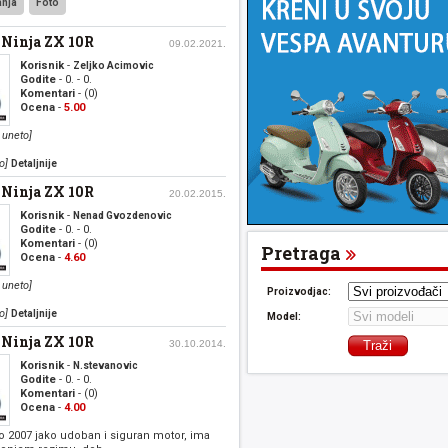
anja
Foto
 Ninja ZX 10R
09.02.2021.
Korisnik
-
Zeljko Acimovic
Godite
- 0. - 0.
Komentari
- (0)
Ocena
-
5.00
 uneto]
o]
Detaljnije
 Ninja ZX 10R
20.02.2015.
Korisnik
-
Nenad Gvozdenovic
Godite
- 0. - 0.
Komentari
- (0)
Pretraga
Ocena
-
4.60
 uneto]
Proizvodjac:
o]
Detaljnije
Model:
 Ninja ZX 10R
30.10.2014.
Korisnik
-
N.stevanovic
Godite
- 0. - 0.
Komentari
- (0)
Ocena
-
4.00
o 2007 jako udoban i siguran motor, ima