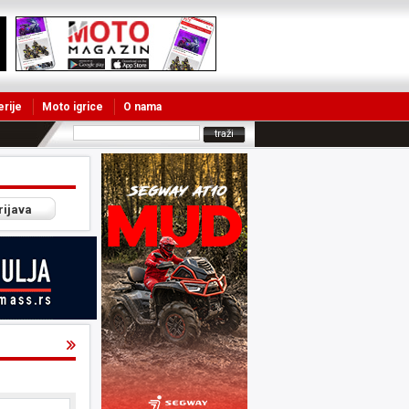
erije
Moto igrice
O nama
rijava