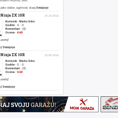
onjem rezimu, dob...
jako slabe, agilnost, dizaj
Detaljnije
 Ninja ZX 10R
15.10.2014.
Korisnik
-
Marko Grbic
Godite
- 0. - 0.
Komentari
- (0)
Ocena
-
4.60
 uneto]
o]
Detaljnije
 Ninja ZX 10R
23.06.2014.
Korisnik
-
Marko Grbic
Godite
- 0. - 0.
Komentari
- (0)
Ocena
-
4.60
 uneto]
o]
Detaljnije