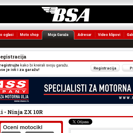
o oglasi
Moto shop
Moja Garaža
Adresar
Video klipovi
Gal
Registracija
 registrujte
kako bi kreirali svoju garažu.
Registracija
P
e je isti i za garažu!
 - Ninja ZX 10R