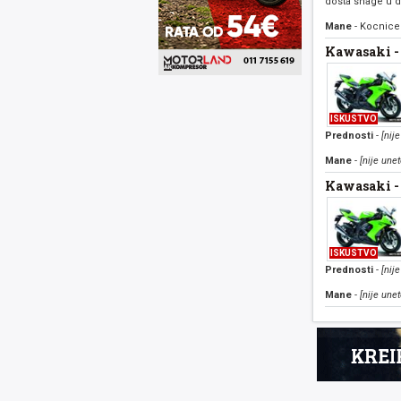
dosta snage u d
Mane
- Kocnice 
Kawasaki -
ISKUSTVO
Prednosti
-
[nije
Mane
-
[nije unet
Kawasaki -
ISKUSTVO
Prednosti
-
[nije
Mane
-
[nije unet