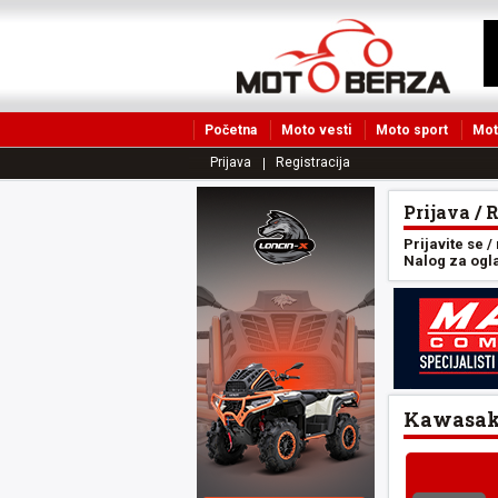
Početna
Moto vesti
Moto sport
Mot
Prijava
Registracija
Prijava / 
Prijavite se /
Nalog za oglas
Kawasaki