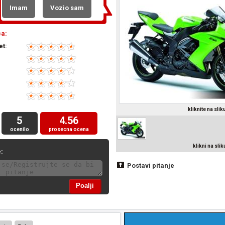
Imam
Vozio sam
a:
et:
kliknite na sli
5
4.56
ocenilo
prosecna ocena
klikni na sli
:
Postavi pitanje