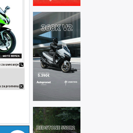
ku za uvecanje
ku za promenu