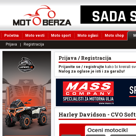
Početna
Moto vesti
Moto sport
Moto oglasi
Moto shop
M
Prijava
Registracija
Prijava / Registracija
Prijavite se / registrujte
kako bi kreirali s
Nalog za oglase je isti i za garažu!
Harley Davidson - CVO Soft