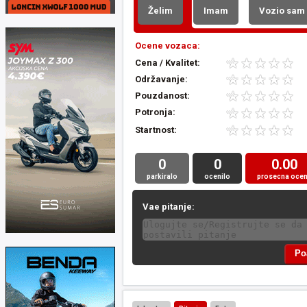
Želim
Imam
Vozio sam
Ocene vozaca:
Cena / Kvalitet:
Održavanje:
Pouzdanost:
Potronja:
Startnost:
0
0
0.00
parkiralo
ocenilo
prosecna oce
Vae pitanje: