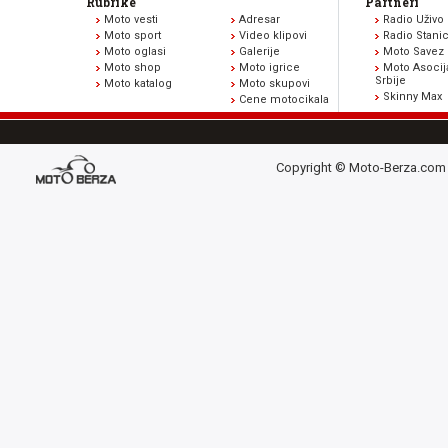
Rubrike
Partneri
Moto vesti
Adresar
Radio Uživo
Moto sport
Video klipovi
Radio Stani
Moto oglasi
Galerije
Moto Savez 
Moto shop
Moto igrice
Moto Asocij
Srbije
Moto katalog
Moto skupovi
Skinny Max
Cene motocikala
Copyright © Moto-Berza.com 