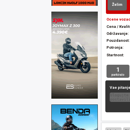
Želim
Ocene vozac
Cena / Kvalit
Održavanje:
Pouzdanost:
Potronja:
Startnost:
1
parkiralo
Vae pitanje