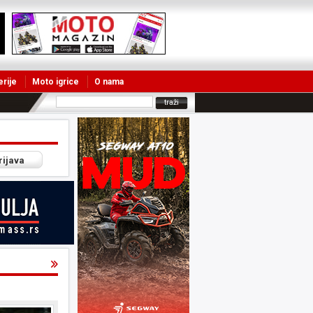
erije
Moto igrice
O nama
rijava