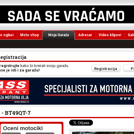
o oglasi
Moto shop
Moja Garaža
Adresar
Video klipovi
Gal
Registracija
 registrujte
kako bi kreirali svoju garažu.
Registracija
P
e je isti i za garažu!
- BT49QT-7