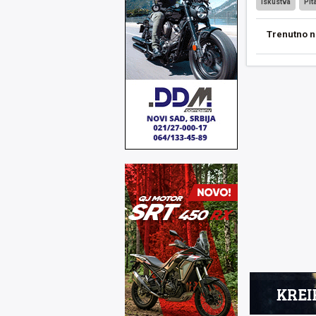
Iskustva
Pit
Trenutno n