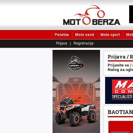
Početna
Moto vesti
Moto sport
Mot
Prijava
Registracija
Prijava / 
Prijavite se /
Nalog za oglas
BAOTIAN 