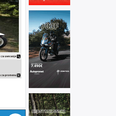
ku za uvecanje
ku za promenu