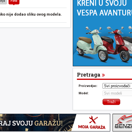
anja
Foto
iko nije dodao sliku ovog modela.
Pretraga
Proizvodjac:
Model: