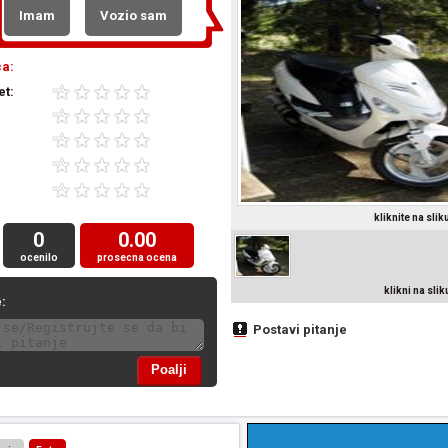
Imam
Vozio sam
a:
et:
kliknite na sli
0
0.00
ocenilo
prosecna ocena
klikni na sli
:
Postavi pitanje