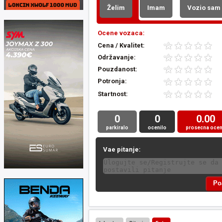
Želim
Imam
Vozio sam
Ocene vozaca:
Cena / Kvalitet:
Održavanje:
Pouzdanost:
Potronja:
Startnost:
0
0
0.00
parkiralo
ocenilo
prosecna oce
Vae pitanje: