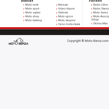
Rubrike
Partneri
Moto vesti
Adresar
Radio Uživo
Moto sport
Video klipovi
Radio Stani
Moto oglasi
Galerije
Moto Savez 
Moto shop
Moto igrice
Moto Asocij
Srbije
Moto katalog
Moto skupovi
Skinny Max
Cene motocikala
Copyright © Moto-Berza.com 