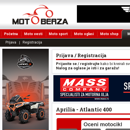
Početna
Moto vesti
Moto sport
Moto oglasi
Moto shop
M
Prijava
Registracija
Prijava / Registracija
Prijavite se / registrujte
kako bi kreirali s
Nalog za oglase je isti i za garažu!
Aprilia - Atlantic 400